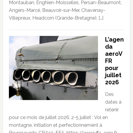
Montauban, Enghien-Moisselles, Persan-Beaumont,
Angers-Marcé, Beauvoir-sur-Mer, Chavenay-
Villepreux, Headcorn (Grande-Bretagne), […]
L’agen
da
aeroV
FR
pour
juillet
2026
Des
dates à
retenir
pour ce mois de juillet 2026. 2-5 juillet : Vol en
montagne, initiation et perfectionnement à
Peyresourde. CRA10. FFA. https://www.ffa-aero.fr