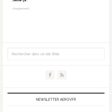
J’aime ça :
chargement…
NEWSLETTER AEROVFR