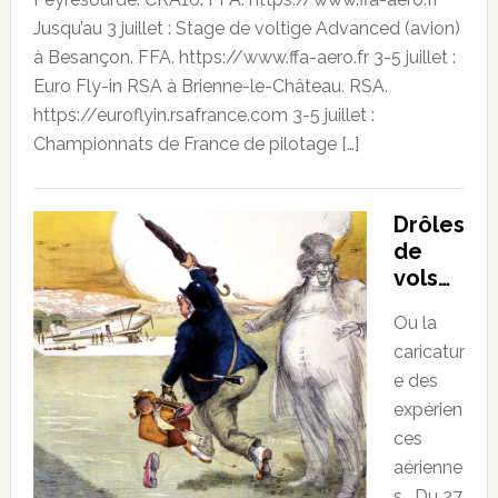
Jusqu’au 3 juillet : Stage de voltige Advanced (avion)
à Besançon. FFA. https://www.ffa-aero.fr 3-5 juillet :
Euro Fly-in RSA à Brienne-le-Château. RSA.
https://euroflyin.rsafrance.com 3-5 juillet :
Championnats de France de pilotage […]
Drôles
de
vols…
Ou la
caricatur
e des
expérien
ces
aérienne
s… Du 27