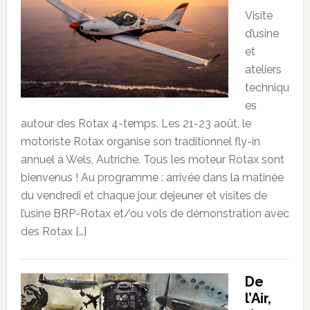
Visite
d’usine
et
ateliers
techniqu
es
autour des Rotax 4-temps. Les 21-23 août, le
motoriste Rotax organise son traditionnel fly-in
annuel à Wels, Autriche. Tous les moteur Rotax sont
bienvenus ! Au programme : arrivée dans la matinée
du vendredi et chaque jour, dejeuner et visites de
l’usine BRP-Rotax et/ou vols de démonstration avec
des Rotax […]
De
l’Air,