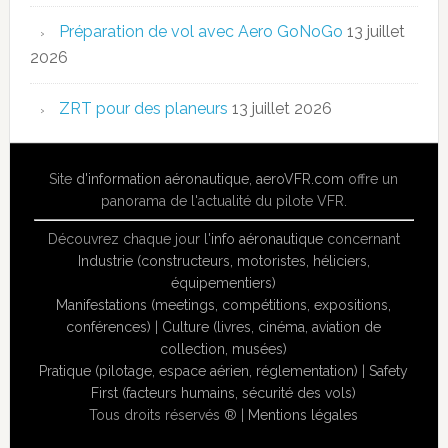
Préparation de vol avec Aero GoNoGo
13 juillet
2026
ZRT pour des planeurs
13 juillet 2026
Site
d'information aéronautique
,
aeroVFR.com
offre un
panorama de l'actualité du pilote VFR.
Découvrez chaque jour l'
info aéronautique
concernant
Industrie (constructeurs, motoristes, héliciers,
équipementiers)
Manifestations (meetings, compétitions, expositions,
conférences)
|
Culture (livres, cinéma, aviation de
collection, musées)
Pratique (pilotage, espace aérien, réglementation)
|
Safety
First (facteurs humains, sécurité des vols)
Tous droits réservés ® |
Mentions légales