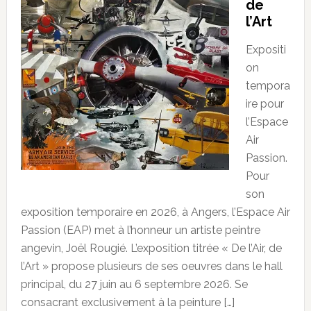
de
l’Art
Expositi
on
tempora
ire pour
l’Espace
Air
Passion.
Pour
son
exposition temporaire en 2026, à Angers, l’Espace Air
Passion (EAP) met à l’honneur un artiste peintre
angevin, Joël Rougié. L’exposition titrée « De l’Air, de
l’Art » propose plusieurs de ses oeuvres dans le hall
principal, du 27 juin au 6 septembre 2026. Se
consacrant exclusivement à la peinture […]