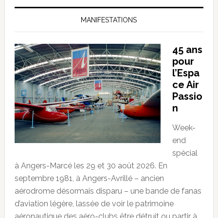
MANIFESTATIONS
45 ans
pour
l’Espa
ce Air
Passio
n
Week-
end
spécial
à Angers-Marcé les 29 et 30 août 2026. En
septembre 1981, à Angers-Avrillé – ancien
aérodrome désormais disparu – une bande de fanas
d’aviation légère, lassée de voir le patrimoine
aéronautique des aéro-clubs être détruit ou partir à