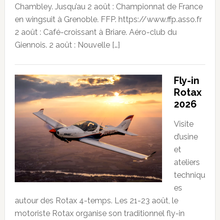
Chambley. Jusqu’au 2 août : Championnat de France
en wingsuit à Grenoble. FFP. https://www.ffp.asso.fr
2 août : Café-croissant à Briare. Aéro-club du
Giennois. 2 août : Nouvelle […]
Fly-in
Rotax
2026
Visite
d’usine
et
ateliers
techniqu
es
autour des Rotax 4-temps. Les 21-23 août, le
motoriste Rotax organise son traditionnel fly-in