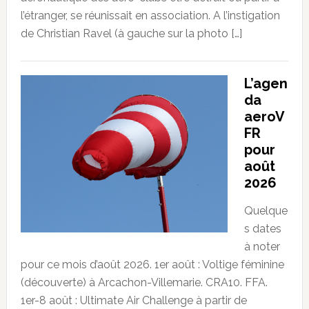
l’étranger, se réunissait en association. A l’instigation
de Christian Ravel (à gauche sur la photo […]
L’agen
da
aeroV
FR
pour
août
2026
Quelque
s dates
à noter
pour ce mois d’août 2026. 1er août : Voltige féminine
(découverte) à Arcachon-Villemarie. CRA10. FFA.
1er-8 août : Ultimate Air Challenge à partir de