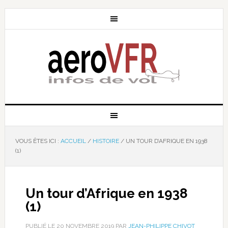
VOUS ÊTES ICI :
ACCUEIL
/
HISTOIRE
/
UN TOUR D’AFRIQUE EN 1938
(1)
Un tour d’Afrique en 1938
(1)
PUBLIÉ LE
20 NOVEMBRE 2019
PAR
JEAN-PHILIPPE CHIVOT