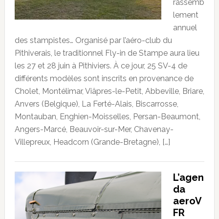
rassemb
lement
annuel
des stampistes… Organisé par l’aéro-club du
Pithiverais, le traditionnel Fly-in de Stampe aura lieu
les 27 et 28 juin à Pithiviers. À ce jour, 25 SV-4 de
différents modèles sont inscrits en provenance de
Cholet, Montélimar, Viâpres-le-Petit, Abbeville, Briare,
Anvers (Belgique), La Ferté-Alais, Biscarrosse,
Montauban, Enghien-Moisselles, Persan-Beaumont,
Angers-Marcé, Beauvoir-sur-Mer, Chavenay-
Villepreux, Headcorn (Grande-Bretagne), […]
L’agen
da
aeroV
FR