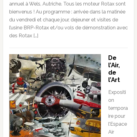
annuel à Wels, Autriche. Tous les moteur Rotax sont
bienvenus ! Au programme : arrivée dans la matinée
du vendredi et chaque jour, dejeuner et visites de
l’usine BRP-Rotax et/ou vols de démonstration avec
des Rotax […]
De
l’Air,
de
l’Art
Expositi
on
tempora
ire pour
l’Espace
Air