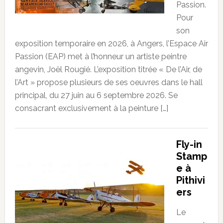
Passion.
Pour
son
exposition temporaire en 2026, à Angers, l’Espace Air
Passion (EAP) met à l’honneur un artiste peintre
angevin, Joël Rougié. L’exposition titrée « De l’Air, de
l’Art » propose plusieurs de ses oeuvres dans le hall
principal, du 27 juin au 6 septembre 2026. Se
consacrant exclusivement à la peinture […]
Fly-in
Stamp
e à
Pithivi
ers
Le