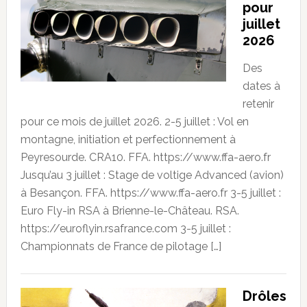
pour
juillet
2026
Des
dates à
retenir
pour ce mois de juillet 2026. 2-5 juillet : Vol en
montagne, initiation et perfectionnement à
Peyresourde. CRA10. FFA. https://www.ffa-aero.fr
Jusqu’au 3 juillet : Stage de voltige Advanced (avion)
à Besançon. FFA. https://www.ffa-aero.fr 3-5 juillet :
Euro Fly-in RSA à Brienne-le-Château. RSA.
https://euroflyin.rsafrance.com 3-5 juillet :
Championnats de France de pilotage […]
Drôles