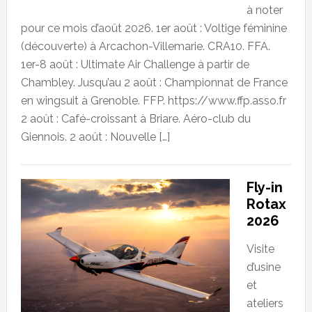
à noter
pour ce mois d’août 2026. 1er août : Voltige féminine
(découverte) à Arcachon-Villemarie. CRA10. FFA.
1er-8 août : Ultimate Air Challenge à partir de
Chambley. Jusqu’au 2 août : Championnat de France
en wingsuit à Grenoble. FFP. https://www.ffp.asso.fr
2 août : Café-croissant à Briare. Aéro-club du
Giennois. 2 août : Nouvelle […]
Fly-in
Rotax
2026
Visite
d’usine
et
ateliers