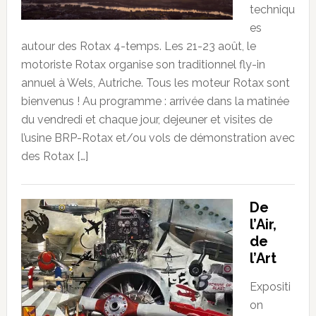
techniqu
es
autour des Rotax 4-temps. Les 21-23 août, le
motoriste Rotax organise son traditionnel fly-in
annuel à Wels, Autriche. Tous les moteur Rotax sont
bienvenus ! Au programme : arrivée dans la matinée
du vendredi et chaque jour, dejeuner et visites de
l’usine BRP-Rotax et/ou vols de démonstration avec
des Rotax […]
De
l’Air,
de
l’Art
Expositi
on