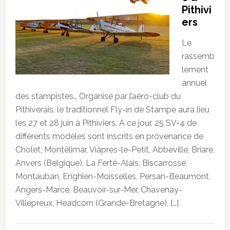
Pithivi
ers
Le
rassemb
lement
annuel
des stampistes… Organisé par l’aéro-club du
Pithiverais, le traditionnel Fly-in de Stampe aura lieu
les 27 et 28 juin à Pithiviers. À ce jour, 25 SV-4 de
différents modèles sont inscrits en provenance de
Cholet, Montélimar, Viâpres-le-Petit, Abbeville, Briare,
Anvers (Belgique), La Ferté-Alais, Biscarrosse,
Montauban, Enghien-Moisselles, Persan-Beaumont,
Angers-Marcé, Beauvoir-sur-Mer, Chavenay-
Villepreux, Headcorn (Grande-Bretagne), […]