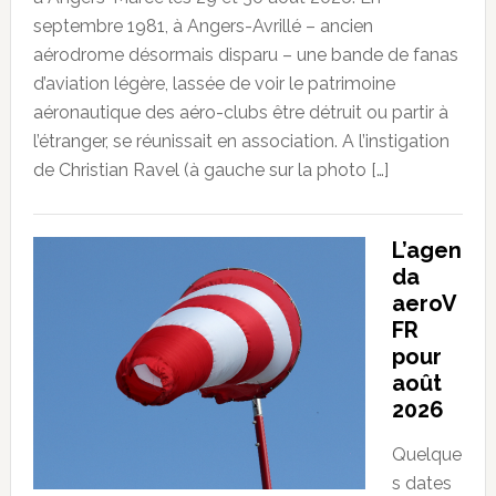
septembre 1981, à Angers-Avrillé – ancien
aérodrome désormais disparu – une bande de fanas
d’aviation légère, lassée de voir le patrimoine
aéronautique des aéro-clubs être détruit ou partir à
l’étranger, se réunissait en association. A l’instigation
de Christian Ravel (à gauche sur la photo […]
L’agen
da
aeroV
FR
pour
août
2026
Quelque
s dates