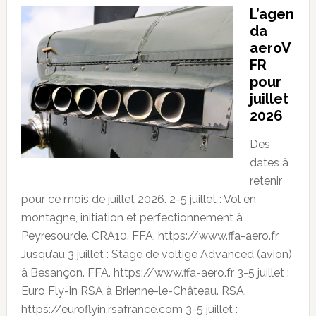
L’agen
da
aeroV
FR
pour
juillet
2026
Des
dates à
retenir
pour ce mois de juillet 2026. 2-5 juillet : Vol en
montagne, initiation et perfectionnement à
Peyresourde. CRA10. FFA. https://www.ffa-aero.fr
Jusqu’au 3 juillet : Stage de voltige Advanced (avion)
à Besançon. FFA. https://www.ffa-aero.fr 3-5 juillet :
Euro Fly-in RSA à Brienne-le-Château. RSA.
https://euroflyin.rsafrance.com 3-5 juillet :