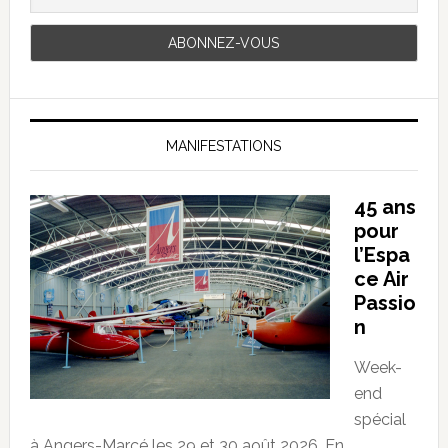
MANIFESTATIONS
45 ans
pour
l’Espa
ce Air
Passio
n
Week-
end
spécial
à Angers-Marcé les 29 et 30 août 2026. En