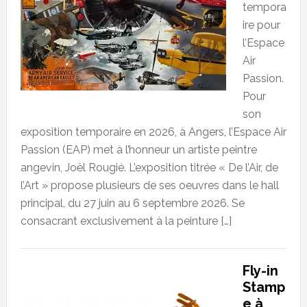
tempora
ire pour
l’Espace
Air
Passion.
Pour
son
exposition temporaire en 2026, à Angers, l’Espace Air
Passion (EAP) met à l’honneur un artiste peintre
angevin, Joël Rougié. L’exposition titrée « De l’Air, de
l’Art » propose plusieurs de ses oeuvres dans le hall
principal, du 27 juin au 6 septembre 2026. Se
consacrant exclusivement à la peinture […]
Fly-in
Stamp
e à