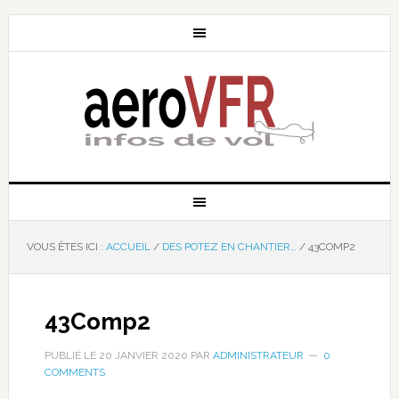
VOUS ÊTES ICI :
ACCUEIL
/
DES POTEZ EN CHANTIER…
/
43COMP2
43Comp2
PUBLIÉ LE
20 JANVIER 2020
PAR
ADMINISTRATEUR
0
COMMENTS