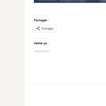
Partager :
Partager
J’aime ça :
chargement…