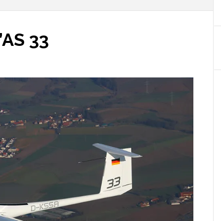
’AS 33