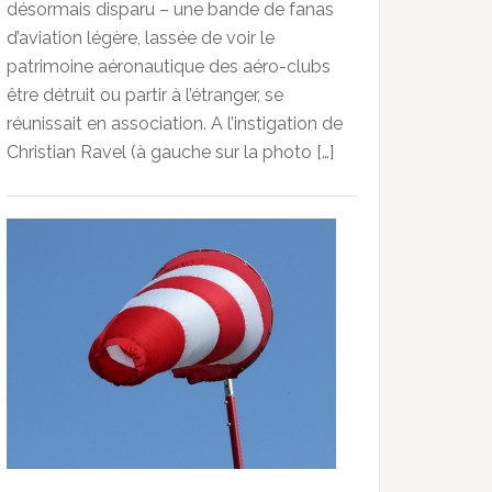
désormais disparu – une bande de fanas
d’aviation légère, lassée de voir le
patrimoine aéronautique des aéro-clubs
être détruit ou partir à l’étranger, se
réunissait en association. A l’instigation de
Christian Ravel (à gauche sur la photo […]