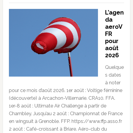
L’agen
da
aeroV
FR
pour
août
2026
Quelque
s dates
à noter
pour ce mois d’août 2026. 1er août : Voltige féminine
(découverte) à Arcachon-Villemarie. CRA10. FFA.
1er-8 août : Ultimate Air Challenge à partir de
Chambley. Jusqu’au 2 août : Championnat de France
en wingsuit à Grenoble. FFP. https://www.ffp.asso.fr
2 août : Café-croissant à Briare. Aéro-club du