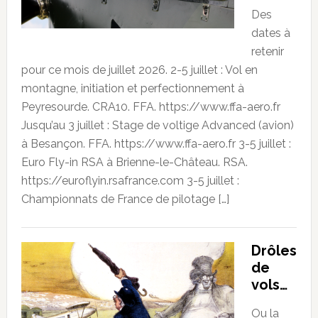
Des
dates à
retenir
pour ce mois de juillet 2026. 2-5 juillet : Vol en
montagne, initiation et perfectionnement à
Peyresourde. CRA10. FFA. https://www.ffa-aero.fr
Jusqu’au 3 juillet : Stage de voltige Advanced (avion)
à Besançon. FFA. https://www.ffa-aero.fr 3-5 juillet :
Euro Fly-in RSA à Brienne-le-Château. RSA.
https://euroflyin.rsafrance.com 3-5 juillet :
Championnats de France de pilotage […]
Drôles
de
vols…
Ou la