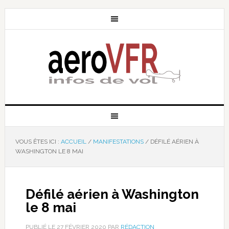
VOUS ÊTES ICI :
ACCUEIL
/
MANIFESTATIONS
/
DÉFILÉ AÉRIEN À
WASHINGTON LE 8 MAI
Défilé aérien à Washington
le 8 mai
PUBLIÉ LE
27 FÉVRIER 2020
PAR
RÉDACTION