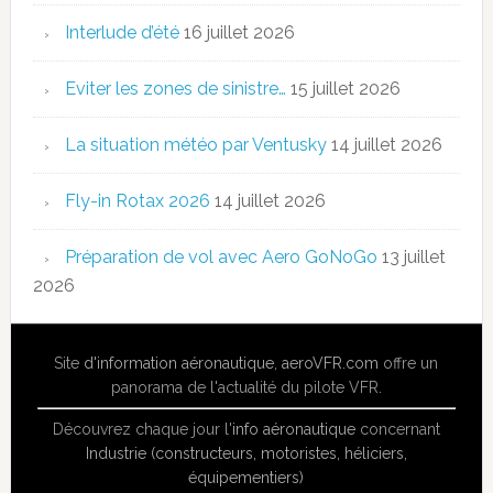
Interlude d’été
16 juillet 2026
Eviter les zones de sinistre…
15 juillet 2026
La situation météo par Ventusky
14 juillet 2026
Fly-in Rotax 2026
14 juillet 2026
Préparation de vol avec Aero GoNoGo
13 juillet
2026
Site
d'information aéronautique
,
aeroVFR.com
offre un
panorama de l'actualité du pilote VFR.
Découvrez chaque jour l'
info aéronautique
concernant
Industrie (constructeurs, motoristes, héliciers,
équipementiers)