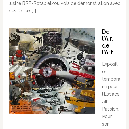
l’usine BRP-Rotax et/ou vols de démonstration avec
des Rotax […]
De
l’Air,
de
l’Art
Expositi
on
tempora
ire pour
l’Espace
Air
Passion.
Pour
son