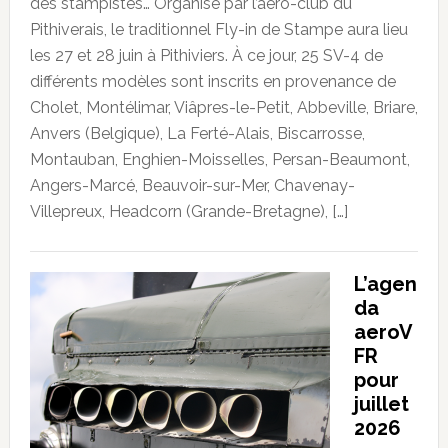
des stampistes… Organisé par l’aéro-club du
Pithiverais, le traditionnel Fly-in de Stampe aura lieu
les 27 et 28 juin à Pithiviers. À ce jour, 25 SV-4 de
différents modèles sont inscrits en provenance de
Cholet, Montélimar, Viâpres-le-Petit, Abbeville, Briare,
Anvers (Belgique), La Ferté-Alais, Biscarrosse,
Montauban, Enghien-Moisselles, Persan-Beaumont,
Angers-Marcé, Beauvoir-sur-Mer, Chavenay-
Villepreux, Headcorn (Grande-Bretagne), […]
L’agen
da
aeroV
FR
pour
juillet
2026