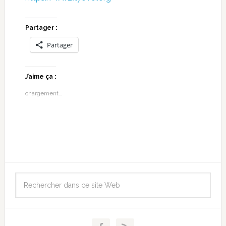
Partager :
Partager
J’aime ça :
chargement…