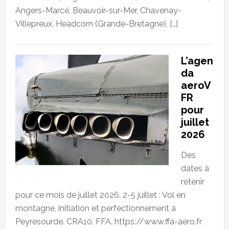
Angers-Marcé, Beauvoir-sur-Mer, Chavenay-
Villepreux, Headcorn (Grande-Bretagne), […]
L’agen
da
aeroV
FR
pour
juillet
2026
Des
dates à
retenir
pour ce mois de juillet 2026. 2-5 juillet : Vol en
montagne, initiation et perfectionnement à
Peyresourde. CRA10. FFA. https://www.ffa-aero.fr