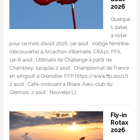
2026
Quelque
s dates
à noter
pour ce mois d’août 2026. 1er août : Voltige féminine
(découverte) à Arcachon-Villemarie. CRA10. FFA.
1er-8 août : Ultimate Air Challenge à partir de
Chambley. Jusqu’au 2 août : Championnat de France
en wingsuit à Grenoble. FFP. https://www.ffp.asso.fr
2 août : Café-croissant à Briare. Aéro-club du
Giennois. 2 août : Nouvelle […]
Fly-in
Rotax
2026