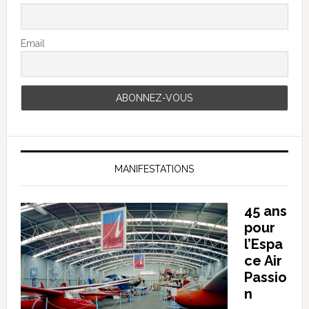
Email
MANIFESTATIONS
45 ans
pour
l’Espa
ce Air
Passio
n