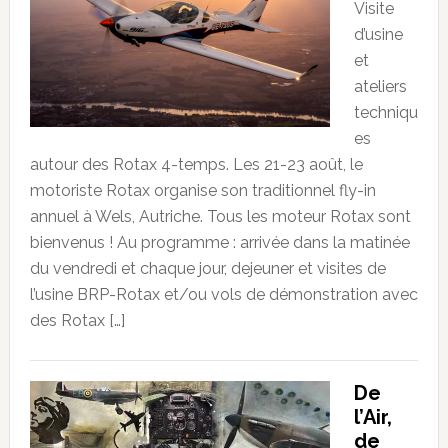
Visite
d’usine
et
ateliers
techniqu
es
autour des Rotax 4-temps. Les 21-23 août, le
motoriste Rotax organise son traditionnel fly-in
annuel à Wels, Autriche. Tous les moteur Rotax sont
bienvenus ! Au programme : arrivée dans la matinée
du vendredi et chaque jour, dejeuner et visites de
l’usine BRP-Rotax et/ou vols de démonstration avec
des Rotax […]
De
l’Air,
de