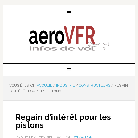
VOUS ÊTES ICI :
ACCUEIL
/
INDUSTRIE
/
CONSTRUCTEURS
/
REGAIN
D’INTÉRÊT POUR LES PISTONS
Regain d’intérêt pour les
pistons
PUBLIÉ LE
21 FÉVRIER 2020
PAR
RÉDACTION