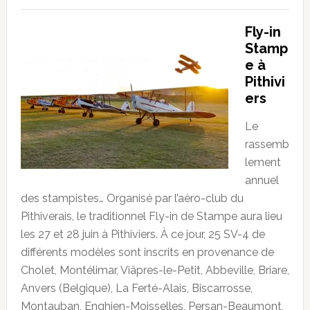
Fly-in
Stamp
e à
Pithivi
ers
Le
rassemb
lement
annuel
des stampistes… Organisé par l’aéro-club du
Pithiverais, le traditionnel Fly-in de Stampe aura lieu
les 27 et 28 juin à Pithiviers. À ce jour, 25 SV-4 de
différents modèles sont inscrits en provenance de
Cholet, Montélimar, Viâpres-le-Petit, Abbeville, Briare,
Anvers (Belgique), La Ferté-Alais, Biscarrosse,
Montauban, Enghien-Moisselles, Persan-Beaumont,