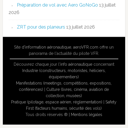
Préparation de vol avec Aero GoNoGo
13 juillet
2026
ZRT pour des planeurs
13 juillet 2026
Site
d'information aéronautique
,
aeroVFR.com
offre un
panorama de l'actualité du pilote VFR.
Découvrez chaque jour l'
info aéronautique
concernant
Industrie (constructeurs, motoristes, héliciers,
équipementiers)
Manifestations (meetings, compétitions, expositions,
conférences)
|
Culture (livres, cinéma, aviation de
collection, musées)
Pratique (pilotage, espace aérien, réglementation)
|
Safety
First (facteurs humains, sécurité des vols)
Tous droits réservés ® |
Mentions légales