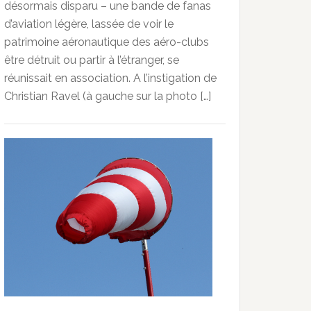
désormais disparu – une bande de fanas
d’aviation légère, lassée de voir le
patrimoine aéronautique des aéro-clubs
être détruit ou partir à l’étranger, se
réunissait en association. A l’instigation de
Christian Ravel (à gauche sur la photo […]