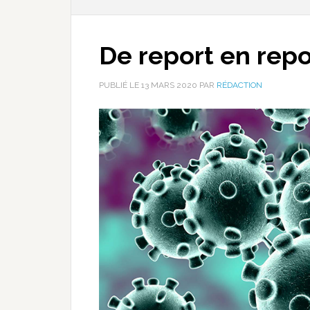
De report en rep
PUBLIÉ LE
13 MARS 2020
PAR
RÉDACTION