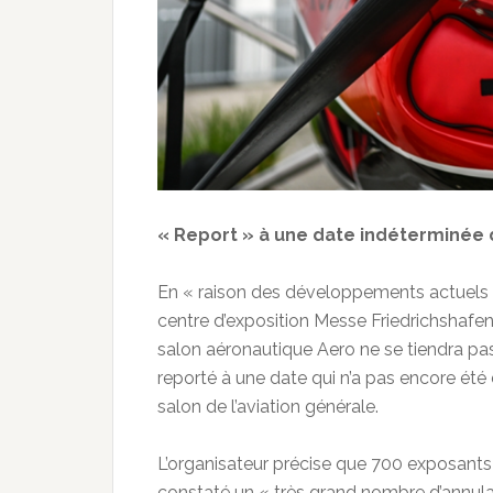
« Report » à une date indéterminée d
En « raison des développements actuels c
centre d’exposition Messe Friedrichshafen
salon aéronautique Aero ne se tiendra pas
reporté à une date qui n’a pas encore été 
salon de l’aviation générale.
L’organisateur précise que 700 exposants ét
constaté un « très grand nombre d’annulat