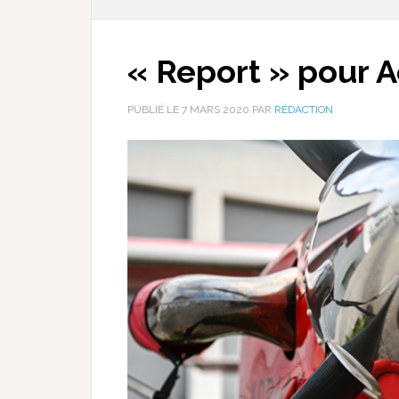
« Report » pour A
PUBLIÉ LE
7 MARS 2020
PAR
RÉDACTION