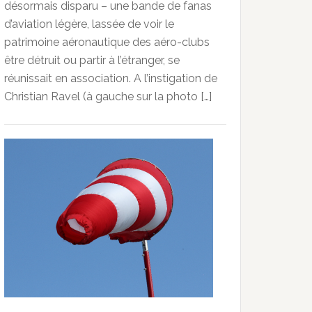
désormais disparu – une bande de fanas
d’aviation légère, lassée de voir le
patrimoine aéronautique des aéro-clubs
être détruit ou partir à l’étranger, se
réunissait en association. A l’instigation de
Christian Ravel (à gauche sur la photo […]