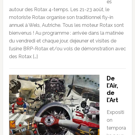
es
autour des Rotax 4-temps. Les 21-23 août, le
motoriste Rotax organise son traditionnel fly-in
annuel à Wels, Autriche. Tous les moteur Rotax sont
bienvenus ! Au programme : arrivée dans la matinée
du vendredi et chaque jour, dejeuner et visites de
l’usine BRP-Rotax et/ou vols de démonstration avec
des Rotax […]
De
l’Air,
de
l’Art
Expositi
on
tempora