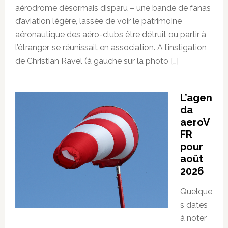
aérodrome désormais disparu – une bande de fanas
d’aviation légère, lassée de voir le patrimoine
aéronautique des aéro-clubs être détruit ou partir à
l’étranger, se réunissait en association. A l’instigation
de Christian Ravel (à gauche sur la photo […]
L’agen
da
aeroV
FR
pour
août
2026
Quelque
s dates
à noter