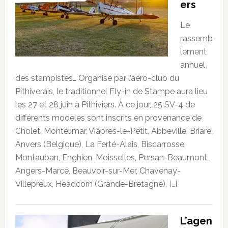
ers
Le
rassemb
lement
annuel
des stampistes… Organisé par l’aéro-club du
Pithiverais, le traditionnel Fly-in de Stampe aura lieu
les 27 et 28 juin à Pithiviers. À ce jour, 25 SV-4 de
différents modèles sont inscrits en provenance de
Cholet, Montélimar, Viâpres-le-Petit, Abbeville, Briare,
Anvers (Belgique), La Ferté-Alais, Biscarrosse,
Montauban, Enghien-Moisselles, Persan-Beaumont,
Angers-Marcé, Beauvoir-sur-Mer, Chavenay-
Villepreux, Headcorn (Grande-Bretagne), […]
L’agen