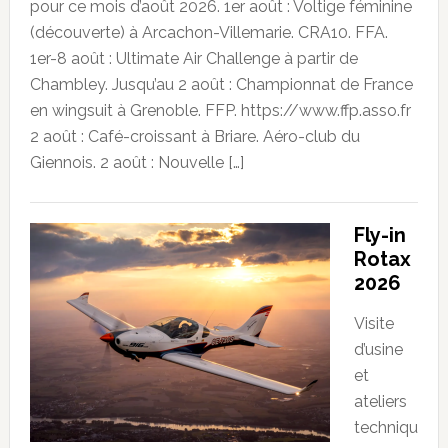
pour ce mois d’août 2026. 1er août : Voltige féminine
(découverte) à Arcachon-Villemarie. CRA10. FFA.
1er-8 août : Ultimate Air Challenge à partir de
Chambley. Jusqu’au 2 août : Championnat de France
en wingsuit à Grenoble. FFP. https://www.ffp.asso.fr
2 août : Café-croissant à Briare. Aéro-club du
Giennois. 2 août : Nouvelle […]
Fly-in
Rotax
2026
Visite
d’usine
et
ateliers
techniqu