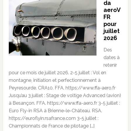
da
aeroV
FR
pour
juillet
2026
Des
dates à
retenir
pour ce mois de juillet 2026. 2-5 juillet : Vol en
montagne, initiation et perfectionnement à
Peyresourde. CRA10. FFA. https://www.ffa-aero.fr
Jusqu’au 3 juillet : Stage de voltige Advanced (avion)
à Besançon. FFA. https://www.ffa-aero.fr 3-5 juillet :
Euro Fly-in RSA à Brienne-le-Château. RSA.
https://euroflyin.rsafrance.com 3-5 juillet :
Championnats de France de pilotage […]