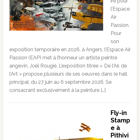
ire pour
l’Espace
Air
Passion.
Pour
son
exposition temporaire en 2026, à Angers, l’Espace Air
Passion (EAP) met à l’honneur un artiste peintre
angevin, Joël Rougié. L’exposition titrée « De l’Air, de
l’Art » propose plusieurs de ses oeuvres dans le hall
principal, du 27 juin au 6 septembre 2026. Se
consacrant exclusivement à la peinture […]
Fly-in
Stamp
e à
Pithivi