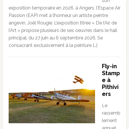
son
exposition temporaire en 2026, à Angers, l’Espace Air
Passion (EAP) met à l’honneur un artiste peintre
angevin, Joël Rougié. L’exposition titrée « De l’Air, de
l’Art » propose plusieurs de ses oeuvres dans le hall
principal, du 27 juin au 6 septembre 2026. Se
consacrant exclusivement à la peinture […]
Fly-in
Stamp
e à
Pithivi
ers
Le
rassemb
lement
annuel