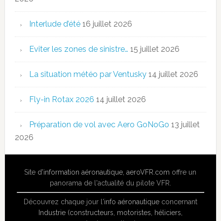
Interlude d’été
16 juillet 2026
Eviter les zones de sinistre…
15 juillet 2026
La situation météo par Ventusky
14 juillet 2026
Fly-in Rotax 2026
14 juillet 2026
Préparation de vol avec Aero GoNoGo
13 juillet
2026
Site
d'information aéronautique
,
aeroVFR.com
offre un
panorama de l'actualité du pilote VFR.
Découvrez chaque jour l'
info aéronautique
concernant
Industrie (constructeurs, motoristes, héliciers,