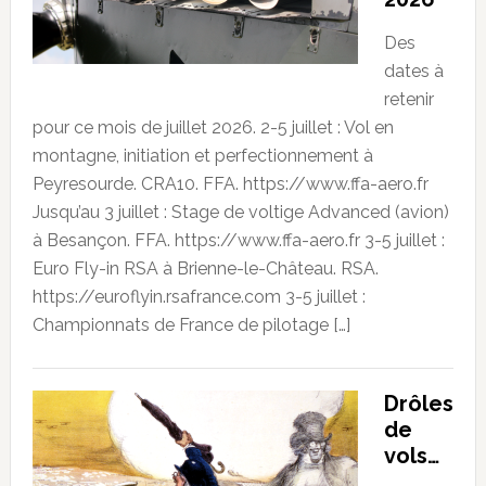
Des
dates à
retenir
pour ce mois de juillet 2026. 2-5 juillet : Vol en
montagne, initiation et perfectionnement à
Peyresourde. CRA10. FFA. https://www.ffa-aero.fr
Jusqu’au 3 juillet : Stage de voltige Advanced (avion)
à Besançon. FFA. https://www.ffa-aero.fr 3-5 juillet :
Euro Fly-in RSA à Brienne-le-Château. RSA.
https://euroflyin.rsafrance.com 3-5 juillet :
Championnats de France de pilotage […]
Drôles
de
vols…