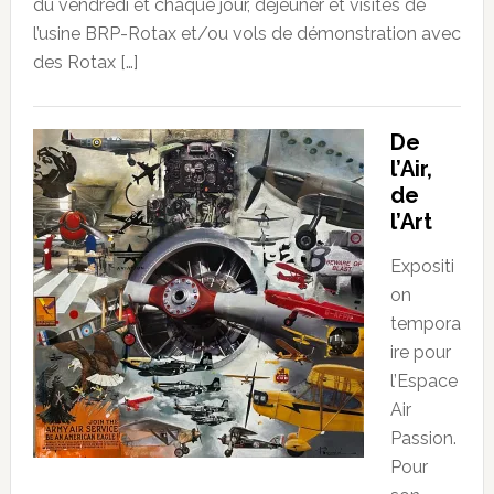
du vendredi et chaque jour, dejeuner et visites de
l’usine BRP-Rotax et/ou vols de démonstration avec
des Rotax […]
De
l’Air,
de
l’Art
Expositi
on
tempora
ire pour
l’Espace
Air
Passion.
Pour