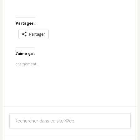
Partager :
Partager
J’aime ça :
chargement…