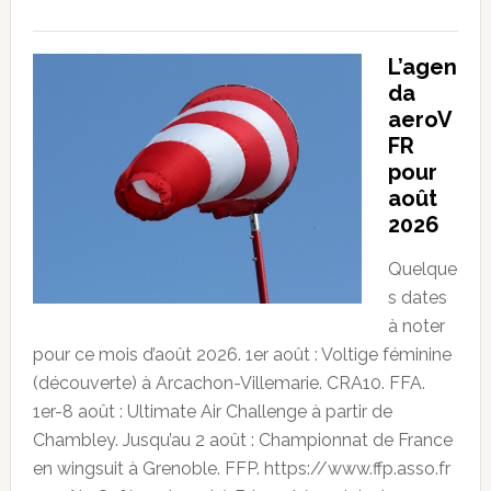
L’agen
da
aeroV
FR
pour
août
2026
Quelque
s dates
à noter
pour ce mois d’août 2026. 1er août : Voltige féminine
(découverte) à Arcachon-Villemarie. CRA10. FFA.
1er-8 août : Ultimate Air Challenge à partir de
Chambley. Jusqu’au 2 août : Championnat de France
en wingsuit à Grenoble. FFP. https://www.ffp.asso.fr