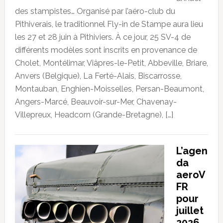
des stampistes… Organisé par l’aéro-club du
Pithiverais, le traditionnel Fly-in de Stampe aura lieu
les 27 et 28 juin à Pithiviers. À ce jour, 25 SV-4 de
différents modèles sont inscrits en provenance de
Cholet, Montélimar, Viâpres-le-Petit, Abbeville, Briare,
Anvers (Belgique), La Ferté-Alais, Biscarrosse,
Montauban, Enghien-Moisselles, Persan-Beaumont,
Angers-Marcé, Beauvoir-sur-Mer, Chavenay-
Villepreux, Headcorn (Grande-Bretagne), […]
L’agen
da
aeroV
FR
pour
juillet
2026