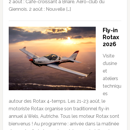
2 août : Café-croissant à Briare. Aéro-club du
Giennois. 2 août : Nouvelle […]
Fly-in
Rotax
2026
Visite
d’usine
et
ateliers
techniqu
es
autour des Rotax 4-temps. Les 21-23 août, le
motoriste Rotax organise son traditionnel fly-in
annuel à Wels, Autriche. Tous les moteur Rotax sont
bienvenus ! Au programme : arrivée dans la matinée