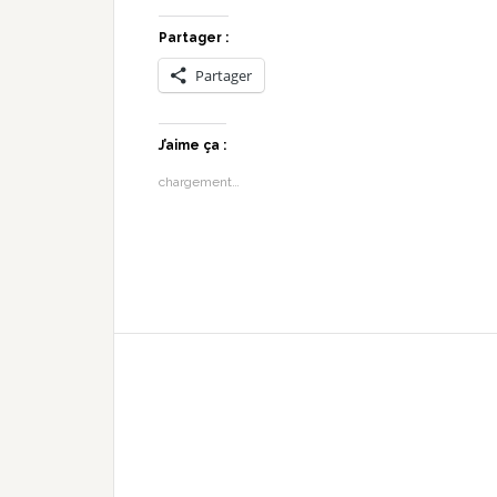
Partager :
Partager
J’aime ça :
chargement…