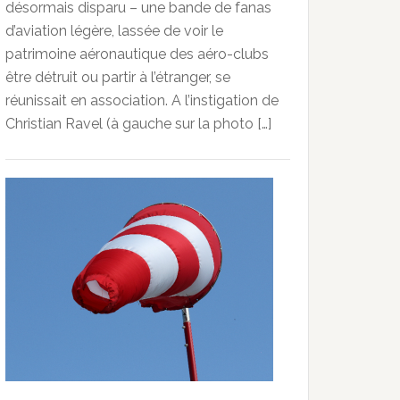
désormais disparu – une bande de fanas
d’aviation légère, lassée de voir le
patrimoine aéronautique des aéro-clubs
être détruit ou partir à l’étranger, se
réunissait en association. A l’instigation de
Christian Ravel (à gauche sur la photo […]