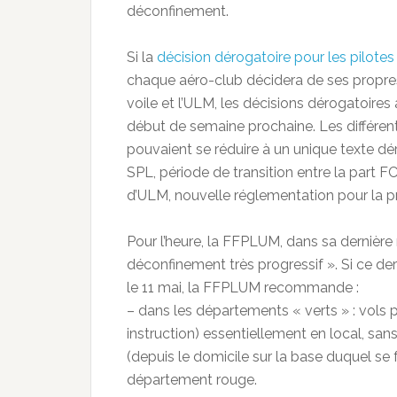
déconfinement.
Si la
décision dérogatoire pour les pilotes
chaque aéro-club décidera de ses propres 
voile et l’ULM, les décisions dérogatoires 
début de semaine prochaine. Les différent
pouvaient se réduire à un unique texte dérog
SPL, période de transition entre la part F
d’ULM, nouvelle réglementation pour la p
Pour l’heure, la FFPLUM, dans sa dernière 
déconfinement très progressif ». Si ce der
le 11 mai, la FFPLUM recommande :
– dans les départements « verts » : vols p
instruction) essentiellement en local, sa
(depuis le domicile sur la base duquel se 
département rouge.