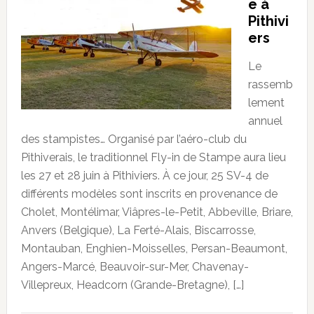
e à
Pithivi
ers
Le
rassemb
lement
annuel
des stampistes… Organisé par l’aéro-club du
Pithiverais, le traditionnel Fly-in de Stampe aura lieu
les 27 et 28 juin à Pithiviers. À ce jour, 25 SV-4 de
différents modèles sont inscrits en provenance de
Cholet, Montélimar, Viâpres-le-Petit, Abbeville, Briare,
Anvers (Belgique), La Ferté-Alais, Biscarrosse,
Montauban, Enghien-Moisselles, Persan-Beaumont,
Angers-Marcé, Beauvoir-sur-Mer, Chavenay-
Villepreux, Headcorn (Grande-Bretagne), […]