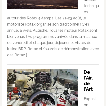
techniqu
es
autour des Rotax 4-temps. Les 21-23 août, le
motoriste Rotax organise son traditionnel fly-in
annuel à Wels, Autriche. Tous les moteur Rotax sont
bienvenus ! Au programme : arrivée dans la matinée
du vendredi et chaque jour, dejeuner et visites de
l’usine BRP-Rotax et/ou vols de démonstration avec
des Rotax […]
De
l’Air,
de
l’Art
Expositi
on