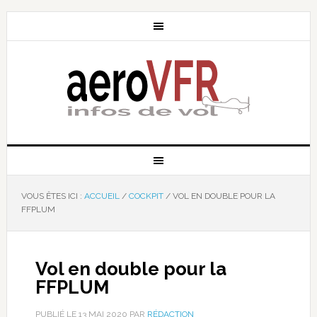
VOUS ÊTES ICI :
ACCUEIL
/
COCKPIT
/
VOL EN DOUBLE POUR LA
FFPLUM
Vol en double pour la
FFPLUM
PUBLIÉ LE
13 MAI 2020
PAR
RÉDACTION