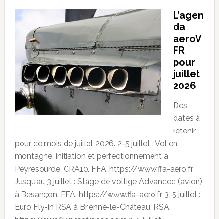
L’agen
da
aeroV
FR
pour
juillet
2026
Des
dates à
retenir
pour ce mois de juillet 2026. 2-5 juillet : Vol en
montagne, initiation et perfectionnement à
Peyresourde. CRA10. FFA. https://www.ffa-aero.fr
Jusqu’au 3 juillet : Stage de voltige Advanced (avion)
à Besançon. FFA. https://www.ffa-aero.fr 3-5 juillet :
Euro Fly-in RSA à Brienne-le-Château. RSA.