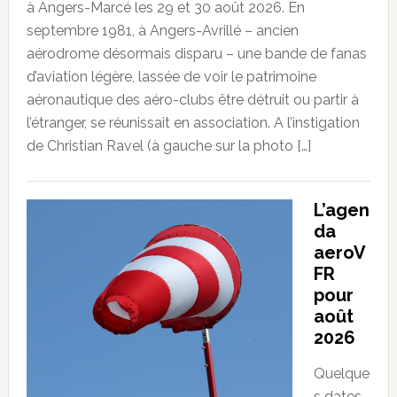
à Angers-Marcé les 29 et 30 août 2026. En
septembre 1981, à Angers-Avrillé – ancien
aérodrome désormais disparu – une bande de fanas
d’aviation légère, lassée de voir le patrimoine
aéronautique des aéro-clubs être détruit ou partir à
l’étranger, se réunissait en association. A l’instigation
de Christian Ravel (à gauche sur la photo […]
L’agen
da
aeroV
FR
pour
août
2026
Quelque
s dates