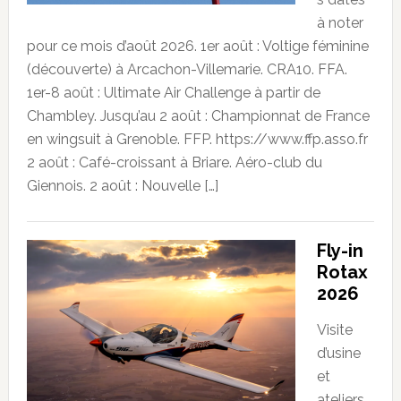
à noter
pour ce mois d’août 2026. 1er août : Voltige féminine
(découverte) à Arcachon-Villemarie. CRA10. FFA.
1er-8 août : Ultimate Air Challenge à partir de
Chambley. Jusqu’au 2 août : Championnat de France
en wingsuit à Grenoble. FFP. https://www.ffp.asso.fr
2 août : Café-croissant à Briare. Aéro-club du
Giennois. 2 août : Nouvelle […]
Fly-in
Rotax
2026
Visite
d’usine
et
ateliers