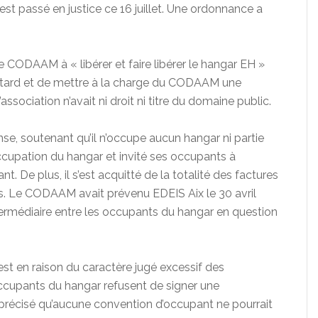
est passé en justice ce 16 juillet. Une ordonnance a
le CODAAM à « libérer et faire libérer le hangar EH »
retard et de mettre à la charge du CODAAM une
sociation n’avait ni droit ni titre du domaine public.
nse, soutenant qu’il n’occupe aucun hangar ni partie
ccupation du hangar et invité ses occupants à
t. De plus, il s’est acquitté de la totalité des factures
s. Le CODAAM avait prévenu EDEIS Aix le 30 avril
ntermédiaire entre les occupants du hangar en question
c’est en raison du caractère jugé excessif des
ccupants du hangar refusent de signer une
 précisé qu’aucune convention d’occupant ne pourrait