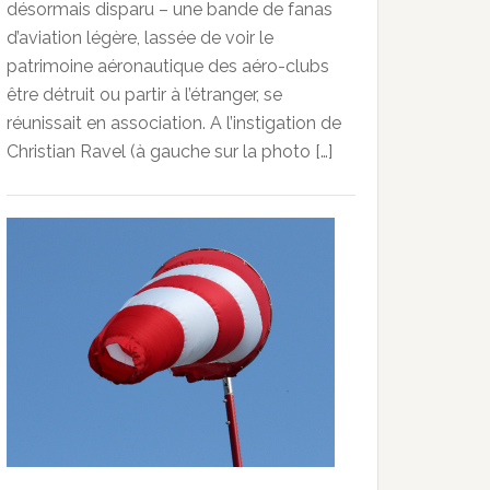
désormais disparu – une bande de fanas
d’aviation légère, lassée de voir le
patrimoine aéronautique des aéro-clubs
être détruit ou partir à l’étranger, se
réunissait en association. A l’instigation de
Christian Ravel (à gauche sur la photo […]