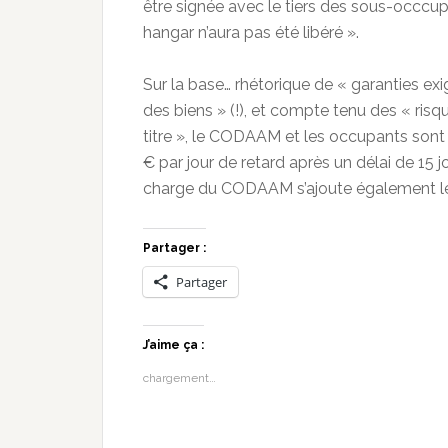
être signée avec le tiers des sous-occcupa
hangar n’aura pas été libéré ».
Sur la base… rhétorique de « garanties ex
des biens » (!), et compte tenu des « ris
titre », le CODAAM et les occupants sont 
€ par jour de retard après un délai de 15 j
charge du CODAAM s’ajoute également l
Partager :
Partager
J’aime ça :
chargement…