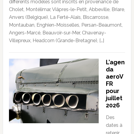
différents modèles sont inscrits en provenance de
Cholet, Montélimar, Viâpres-le-Petit, Abbeville, Briare,
Anvers (Belgique), La Ferté-Alais, Biscarrosse,
Montauban, Enghien-Moisselles, Persan-Beaumont,
Angers-Marcé, Beauvoir-sur-Mer, Chavenay-
Villepreux, Headcorn (Grande-Bretagne), […]
L’agen
da
aeroV
FR
pour
juillet
2026
Des
dates à
retenir