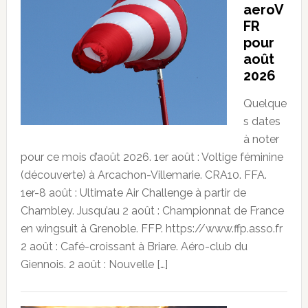
aeroV
FR
pour
août
2026
Quelque
s dates
à noter
pour ce mois d’août 2026. 1er août : Voltige féminine
(découverte) à Arcachon-Villemarie. CRA10. FFA.
1er-8 août : Ultimate Air Challenge à partir de
Chambley. Jusqu’au 2 août : Championnat de France
en wingsuit à Grenoble. FFP. https://www.ffp.asso.fr
2 août : Café-croissant à Briare. Aéro-club du
Giennois. 2 août : Nouvelle […]