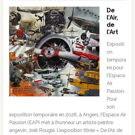
De
l’Air,
de
l’Art
Expositi
on
tempora
ire pour
l’Espace
Air
Passion.
Pour
son
exposition temporaire en 2026, à Angers, l’Espace Air
Passion (EAP) met à l’honneur un artiste peintre
angevin, Joël Rougié. L’exposition titrée « De l’Air, de