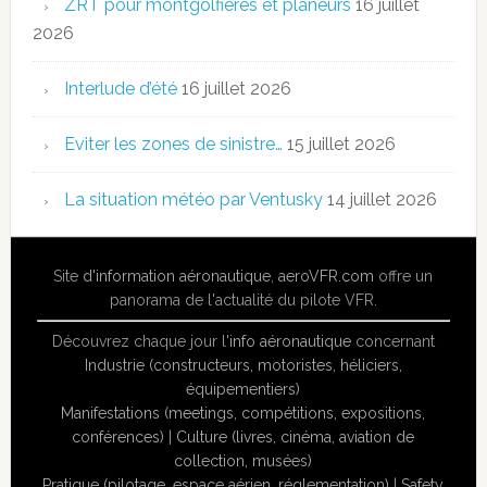
ZRT pour montgolfières et planeurs
16 juillet
2026
Interlude d’été
16 juillet 2026
Eviter les zones de sinistre…
15 juillet 2026
La situation météo par Ventusky
14 juillet 2026
Site
d'information aéronautique
,
aeroVFR.com
offre un
panorama de l'actualité du pilote VFR.
Découvrez chaque jour l'
info aéronautique
concernant
Industrie (constructeurs, motoristes, héliciers,
équipementiers)
Manifestations (meetings, compétitions, expositions,
conférences)
|
Culture (livres, cinéma, aviation de
collection, musées)
Pratique (pilotage, espace aérien, réglementation)
|
Safety