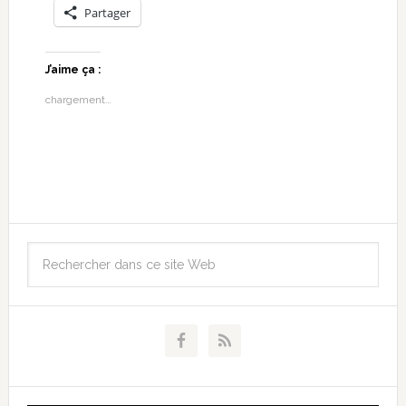
Partager
J’aime ça :
chargement…