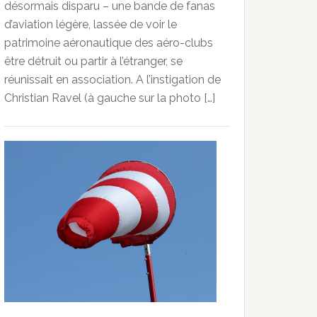
désormais disparu – une bande de fanas
d’aviation légère, lassée de voir le
patrimoine aéronautique des aéro-clubs
être détruit ou partir à l’étranger, se
réunissait en association. A l’instigation de
Christian Ravel (à gauche sur la photo […]