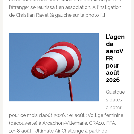
l’étranger, se réunissait en association. A l’instigation
de Christian Ravel (à gauche sur la photo […]
L’agen
da
aeroV
FR
pour
août
2026
Quelque
s dates
à noter
pour ce mois d’août 2026. 1er août : Voltige féminine
(découverte) à Arcachon-Villemarie. CRA10. FFA.
1er-8 août : Ultimate Air Challenge à partir de