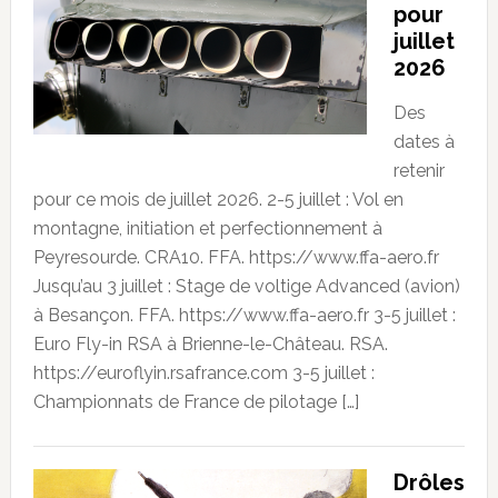
pour
juillet
2026
Des
dates à
retenir
pour ce mois de juillet 2026. 2-5 juillet : Vol en
montagne, initiation et perfectionnement à
Peyresourde. CRA10. FFA. https://www.ffa-aero.fr
Jusqu’au 3 juillet : Stage de voltige Advanced (avion)
à Besançon. FFA. https://www.ffa-aero.fr 3-5 juillet :
Euro Fly-in RSA à Brienne-le-Château. RSA.
https://euroflyin.rsafrance.com 3-5 juillet :
Championnats de France de pilotage […]
Drôles