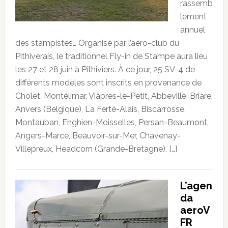
rassemb
lement
annuel
des stampistes… Organisé par l’aéro-club du
Pithiverais, le traditionnel Fly-in de Stampe aura lieu
les 27 et 28 juin à Pithiviers. À ce jour, 25 SV-4 de
différents modèles sont inscrits en provenance de
Cholet, Montélimar, Viâpres-le-Petit, Abbeville, Briare,
Anvers (Belgique), La Ferté-Alais, Biscarrosse,
Montauban, Enghien-Moisselles, Persan-Beaumont,
Angers-Marcé, Beauvoir-sur-Mer, Chavenay-
Villepreux, Headcorn (Grande-Bretagne), […]
L’agen
da
aeroV
FR