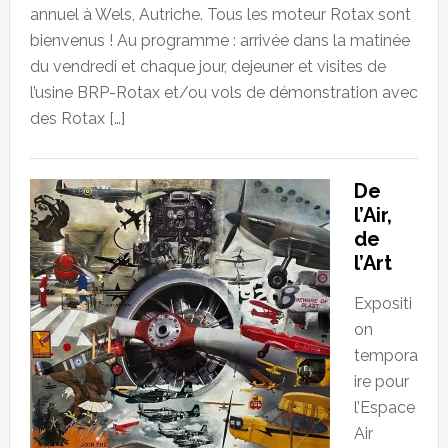
annuel à Wels, Autriche. Tous les moteur Rotax sont
bienvenus ! Au programme : arrivée dans la matinée
du vendredi et chaque jour, dejeuner et visites de
l’usine BRP-Rotax et/ou vols de démonstration avec
des Rotax […]
De
l’Air,
de
l’Art
Expositi
on
tempora
ire pour
l’Espace
Air