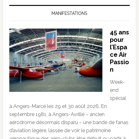
MANIFESTATIONS
45 ans
pour
l’Espa
ce Air
Passio
n
Week-
end
spécial
à Angers-Marcé les 29 et 30 août 2026. En
septembre 1981, à Angers-Avrillé – ancien
aérodrome désormais disparu – une bande de fanas
d’aviation légère, lassée de voir le patrimoine
aéronautique des aéro-clubs être détruit ou partir à