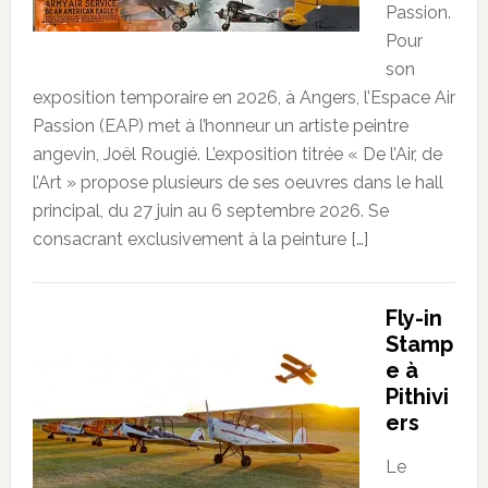
Passion.
Pour
son
exposition temporaire en 2026, à Angers, l’Espace Air
Passion (EAP) met à l’honneur un artiste peintre
angevin, Joël Rougié. L’exposition titrée « De l’Air, de
l’Art » propose plusieurs de ses oeuvres dans le hall
principal, du 27 juin au 6 septembre 2026. Se
consacrant exclusivement à la peinture […]
Fly-in
Stamp
e à
Pithivi
ers
Le