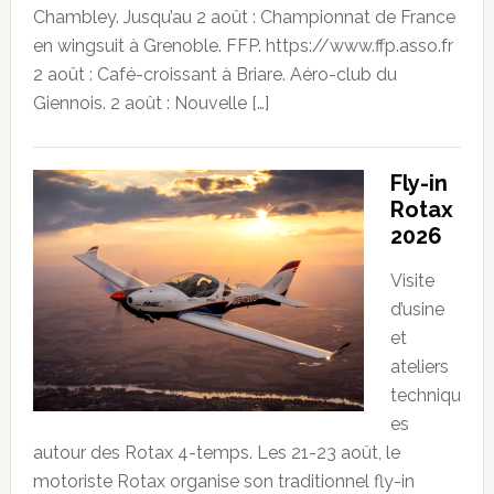
Chambley. Jusqu’au 2 août : Championnat de France
en wingsuit à Grenoble. FFP. https://www.ffp.asso.fr
2 août : Café-croissant à Briare. Aéro-club du
Giennois. 2 août : Nouvelle […]
Fly-in
Rotax
2026
Visite
d’usine
et
ateliers
techniqu
es
autour des Rotax 4-temps. Les 21-23 août, le
motoriste Rotax organise son traditionnel fly-in