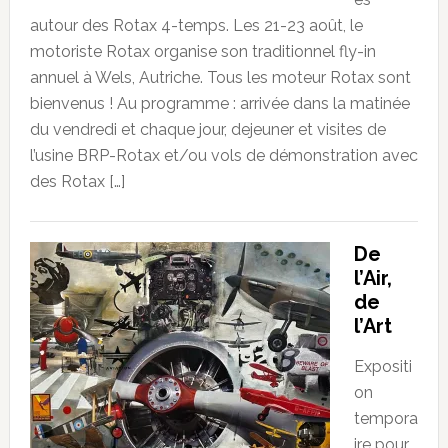
autour des Rotax 4-temps. Les 21-23 août, le
motoriste Rotax organise son traditionnel fly-in
annuel à Wels, Autriche. Tous les moteur Rotax sont
bienvenus ! Au programme : arrivée dans la matinée
du vendredi et chaque jour, dejeuner et visites de
l’usine BRP-Rotax et/ou vols de démonstration avec
des Rotax […]
De
l’Air,
de
l’Art
Expositi
on
tempora
ire pour