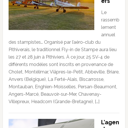
ers
Le
rassemb
lement
annuel
des stampistes… Organisé par l’aéro-club du
Pithiverais, le traditionnel Fly-in de Stampe aura lieu
les 27 et 28 juin à Pithiviers. À ce jour, 25 SV-4 de
différents modèles sont inscrits en provenance de
Cholet, Montélimar, Viâpres-le-Petit, Abbeville, Briare,
Anvers (Belgique), La Ferté-Alais, Biscarrosse,
Montauban, Enghien-Moisselles, Persan-Beaumont,
Angers-Marcé, Beauvoir-sur-Mer, Chavenay-
Villepreux, Headcorn (Grande-Bretagne), […]
L’agen