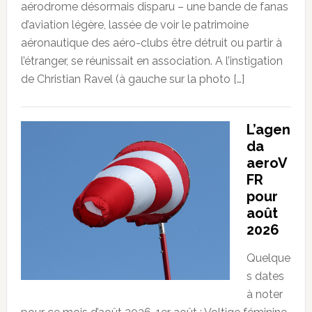
aérodrome désormais disparu – une bande de fanas
d’aviation légère, lassée de voir le patrimoine
aéronautique des aéro-clubs être détruit ou partir à
l’étranger, se réunissait en association. A l’instigation
de Christian Ravel (à gauche sur la photo […]
L’agen
da
aeroV
FR
pour
août
2026
Quelque
s dates
à noter