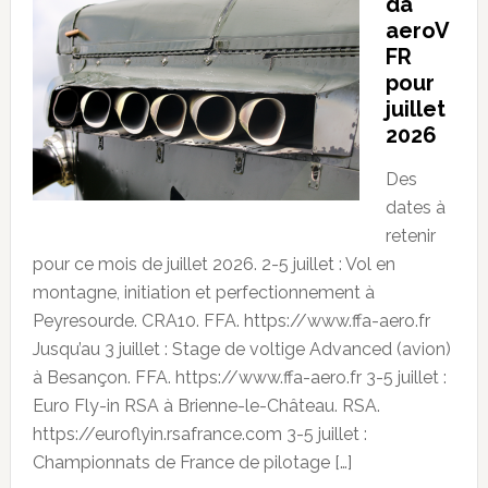
da
aeroV
FR
pour
juillet
2026
Des
dates à
retenir
pour ce mois de juillet 2026. 2-5 juillet : Vol en
montagne, initiation et perfectionnement à
Peyresourde. CRA10. FFA. https://www.ffa-aero.fr
Jusqu’au 3 juillet : Stage de voltige Advanced (avion)
à Besançon. FFA. https://www.ffa-aero.fr 3-5 juillet :
Euro Fly-in RSA à Brienne-le-Château. RSA.
https://euroflyin.rsafrance.com 3-5 juillet :
Championnats de France de pilotage […]