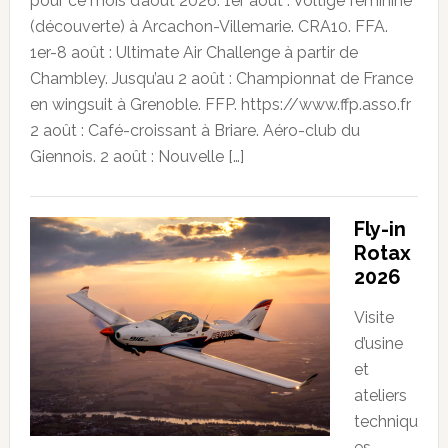
pour ce mois d’août 2026. 1er août : Voltige féminine
(découverte) à Arcachon-Villemarie. CRA10. FFA.
1er-8 août : Ultimate Air Challenge à partir de
Chambley. Jusqu’au 2 août : Championnat de France
en wingsuit à Grenoble. FFP. https://www.ffp.asso.fr
2 août : Café-croissant à Briare. Aéro-club du
Giennois. 2 août : Nouvelle […]
Fly-in
Rotax
2026
Visite
d’usine
et
ateliers
techniqu
es