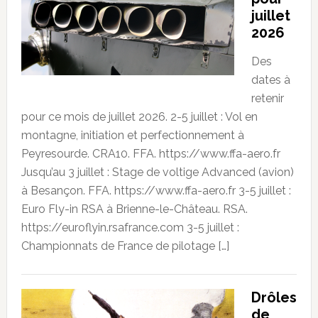
juillet
2026
Des
dates à
retenir
pour ce mois de juillet 2026. 2-5 juillet : Vol en
montagne, initiation et perfectionnement à
Peyresourde. CRA10. FFA. https://www.ffa-aero.fr
Jusqu’au 3 juillet : Stage de voltige Advanced (avion)
à Besançon. FFA. https://www.ffa-aero.fr 3-5 juillet :
Euro Fly-in RSA à Brienne-le-Château. RSA.
https://euroflyin.rsafrance.com 3-5 juillet :
Championnats de France de pilotage […]
Drôles
de