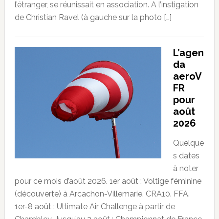
l’étranger, se réunissait en association. A l’instigation
de Christian Ravel (à gauche sur la photo […]
L’agen
da
aeroV
FR
pour
août
2026
Quelque
s dates
à noter
pour ce mois d’août 2026. 1er août : Voltige féminine
(découverte) à Arcachon-Villemarie. CRA10. FFA.
1er-8 août : Ultimate Air Challenge à partir de