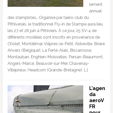
lement
annuel
des stampistes… Organisé par l’aéro-club du
Pithiverais, le traditionnel Fly-in de Stampe aura lieu
les 27 et 28 juin à Pithiviers. À ce jour, 25 SV-4 de
différents modèles sont inscrits en provenance de
Cholet, Montélimar, Viâpres-le-Petit, Abbeville, Briare,
Anvers (Belgique), La Ferté-Alais, Biscarrosse,
Montauban, Enghien-Moisselles, Persan-Beaumont,
Angers-Marcé, Beauvoir-sur-Mer, Chavenay-
Villepreux, Headcorn (Grande-Bretagne), […]
L’agen
da
aeroV
FR
pour