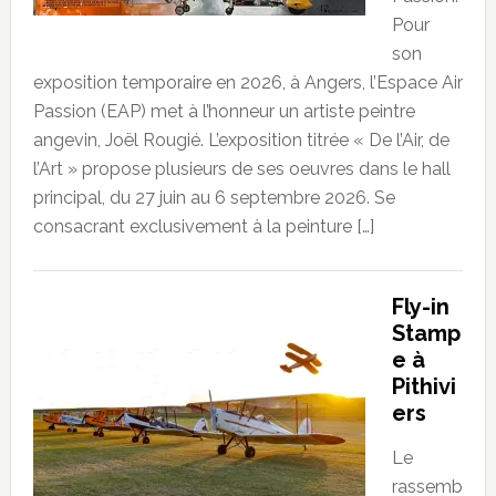
Pour
son
exposition temporaire en 2026, à Angers, l’Espace Air
Passion (EAP) met à l’honneur un artiste peintre
angevin, Joël Rougié. L’exposition titrée « De l’Air, de
l’Art » propose plusieurs de ses oeuvres dans le hall
principal, du 27 juin au 6 septembre 2026. Se
consacrant exclusivement à la peinture […]
Fly-in
Stamp
e à
Pithivi
ers
Le
rassemb