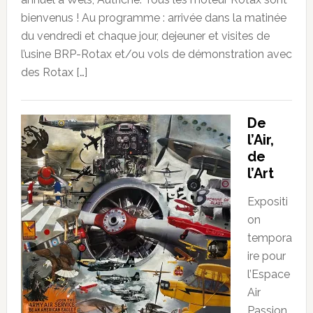
bienvenus ! Au programme : arrivée dans la matinée
du vendredi et chaque jour, dejeuner et visites de
l’usine BRP-Rotax et/ou vols de démonstration avec
des Rotax […]
De
l’Air,
de
l’Art
Expositi
on
tempora
ire pour
l’Espace
Air
Passion.