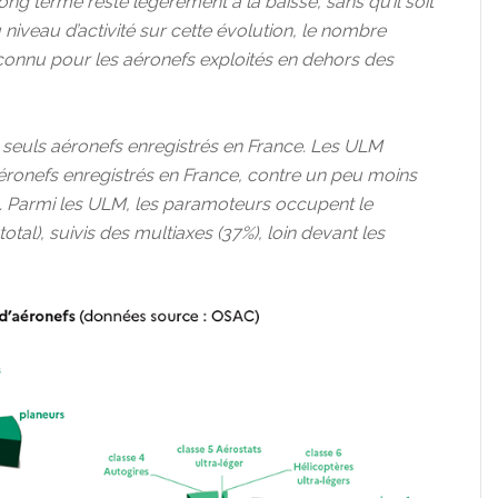
ng terme reste légèrement à la baisse, sans qu’il soit
niveau d’activité sur cette évolution, le nombre
connu pour les aéronefs exploités en dehors des
s seuls aéronefs enregistrés en France. Les ULM
’aéronefs enregistrés en France, contre un peu moins
. Parmi les ULM, les paramoteurs occupent le
tal), suivis des multiaxes (37%), loin devant les