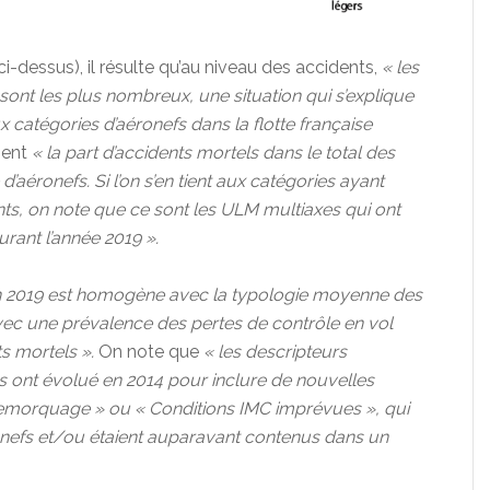
i-dessus), il résulte qu’au niveau des accidents,
« les
 sont les plus nombreux, une situation qui s’explique
catégories d’aéronefs dans la flotte française
ment
« la part d’accidents mortels dans le total des
’aéronefs. Si l’on s’en tient aux catégories ayant
ents, on note que ce sont les ULM multiaxes qui ont
rant l’année 2019 ».
en 2019 est homogène avec la typologie moyenne des
vec une prévalence des pertes de contrôle en vol
s mortels ».
On note que
« les descripteurs
 ont évolué en 2014 pour inclure de nouvelles
emorquage » ou « Conditions IMC imprévues », qui
onefs et/ou étaient auparavant contenus dans un