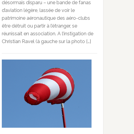
désormais disparu – une bande de fanas
d’aviation légère, lassée de voir le
patrimoine aéronautique des aéro-clubs
être détruit ou partir à l’étranger, se
réunissait en association. A l’instigation de
Christian Ravel (à gauche sur la photo […]