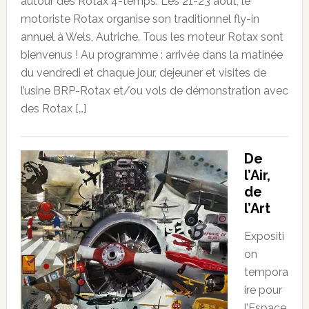
autour des Rotax 4-temps. Les 21-23 août, le
motoriste Rotax organise son traditionnel fly-in
annuel à Wels, Autriche. Tous les moteur Rotax sont
bienvenus ! Au programme : arrivée dans la matinée
du vendredi et chaque jour, dejeuner et visites de
l’usine BRP-Rotax et/ou vols de démonstration avec
des Rotax […]
De
l’Air,
de
l’Art
Expositi
on
tempora
ire pour
l’Espace