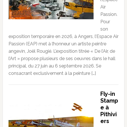
Air
Passion.
Pour
son
exposition temporaire en 2026, à Angers, l’Espace Air
Passion (EAP) met à l’honneur un artiste peintre
angevin, Joël Rougié. L’exposition titrée « De l’Air, de
l’Art » propose plusieurs de ses oeuvres dans le hall
principal, du 27 juin au 6 septembre 2026. Se
consacrant exclusivement à la peinture […]
Fly-in
Stamp
e à
Pithivi
ers