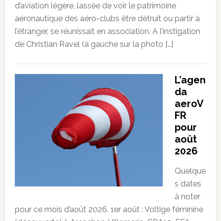
d’aviation légère, lassée de voir le patrimoine
aéronautique des aéro-clubs être détruit ou partir à
l’étranger, se réunissait en association. A l’instigation
de Christian Ravel (à gauche sur la photo […]
L’agen
da
aeroV
FR
pour
août
2026
Quelque
s dates
à noter
pour ce mois d’août 2026. 1er août : Voltige féminine