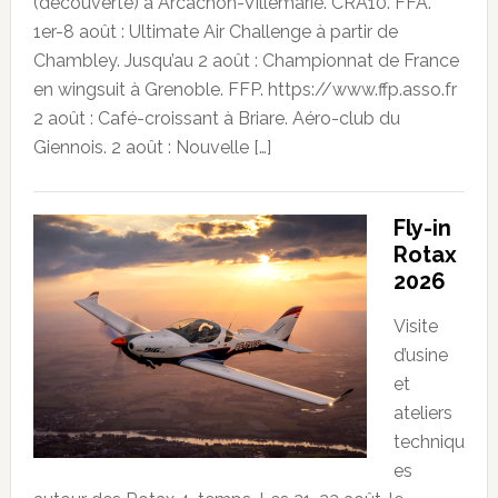
(découverte) à Arcachon-Villemarie. CRA10. FFA.
1er-8 août : Ultimate Air Challenge à partir de
Chambley. Jusqu’au 2 août : Championnat de France
en wingsuit à Grenoble. FFP. https://www.ffp.asso.fr
2 août : Café-croissant à Briare. Aéro-club du
Giennois. 2 août : Nouvelle […]
Fly-in
Rotax
2026
Visite
d’usine
et
ateliers
techniqu
es