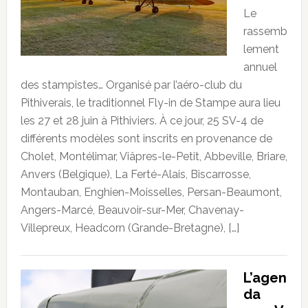
Le
rassemb
lement
annuel
des stampistes… Organisé par l’aéro-club du
Pithiverais, le traditionnel Fly-in de Stampe aura lieu
les 27 et 28 juin à Pithiviers. À ce jour, 25 SV-4 de
différents modèles sont inscrits en provenance de
Cholet, Montélimar, Viâpres-le-Petit, Abbeville, Briare,
Anvers (Belgique), La Ferté-Alais, Biscarrosse,
Montauban, Enghien-Moisselles, Persan-Beaumont,
Angers-Marcé, Beauvoir-sur-Mer, Chavenay-
Villepreux, Headcorn (Grande-Bretagne), […]
L’agen
da