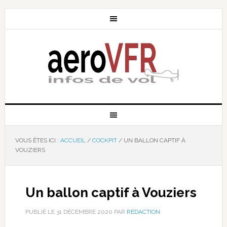
VOUS ÊTES ICI :
ACCUEIL
/
COCKPIT
/
UN BALLON CAPTIF À
VOUZIERS
Un ballon captif à Vouziers
PUBLIÉ LE
31 DÉCEMBRE 2020
PAR
RÉDACTION