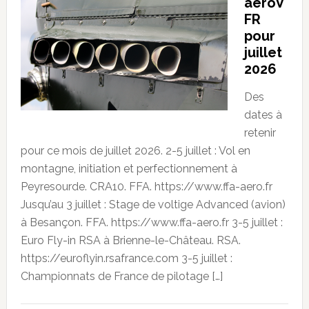
aeroV
FR
pour
juillet
2026
Des
dates à
retenir
pour ce mois de juillet 2026. 2-5 juillet : Vol en
montagne, initiation et perfectionnement à
Peyresourde. CRA10. FFA. https://www.ffa-aero.fr
Jusqu’au 3 juillet : Stage de voltige Advanced (avion)
à Besançon. FFA. https://www.ffa-aero.fr 3-5 juillet :
Euro Fly-in RSA à Brienne-le-Château. RSA.
https://euroflyin.rsafrance.com 3-5 juillet :
Championnats de France de pilotage […]