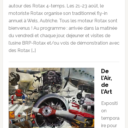
autour des Rotax 4-temps. Les 21-23 août, le
motoriste Rotax organise son traditionnel fly-in
annuel à Wels, Autriche. Tous les moteur Rotax sont
bienvenus ! Au programme : arrivée dans la matinée
du vendredi et chaque jour, dejeuner et visites de
l’usine BRP-Rotax et/ou vols de démonstration avec
des Rotax […]
De
l’Air,
de
l’Art
Expositi
on
tempora
ire pour