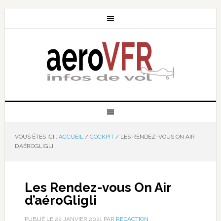
VOUS ÊTES ICI :
ACCUEIL
/
COCKPIT
/
LES RENDEZ-VOUS ON AIR
D’AÉROGLIGLI
Les Rendez-vous On Air
d’aéroGligli
PUBLIÉ LE
22 JANVIER 2021
PAR
RÉDACTION