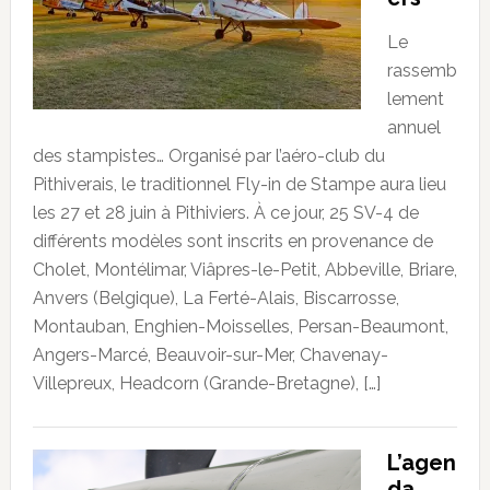
Le
rassemb
lement
annuel
des stampistes… Organisé par l’aéro-club du
Pithiverais, le traditionnel Fly-in de Stampe aura lieu
les 27 et 28 juin à Pithiviers. À ce jour, 25 SV-4 de
différents modèles sont inscrits en provenance de
Cholet, Montélimar, Viâpres-le-Petit, Abbeville, Briare,
Anvers (Belgique), La Ferté-Alais, Biscarrosse,
Montauban, Enghien-Moisselles, Persan-Beaumont,
Angers-Marcé, Beauvoir-sur-Mer, Chavenay-
Villepreux, Headcorn (Grande-Bretagne), […]
L’agen
da