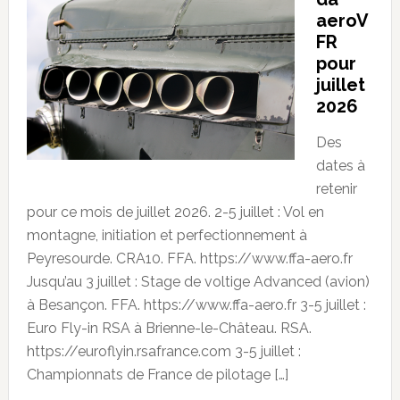
aeroV
FR
pour
juillet
2026
Des
dates à
retenir
pour ce mois de juillet 2026. 2-5 juillet : Vol en
montagne, initiation et perfectionnement à
Peyresourde. CRA10. FFA. https://www.ffa-aero.fr
Jusqu’au 3 juillet : Stage de voltige Advanced (avion)
à Besançon. FFA. https://www.ffa-aero.fr 3-5 juillet :
Euro Fly-in RSA à Brienne-le-Château. RSA.
https://euroflyin.rsafrance.com 3-5 juillet :
Championnats de France de pilotage […]