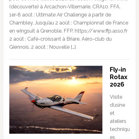
(découverte) à Arcachon-Villemarie. CRA10. FFA.
1er-8 août : Ultimate Air Challenge à partir de
Chambley. Jusqu’au 2 août : Championnat de France
en wingsuit à Grenoble. FFP. https://www.ffp.asso.fr
2 août : Café-croissant à Briare. Aéro-club du
Giennois. 2 août : Nouvelle […]
Fly-in
Rotax
2026
Visite
d’usine
et
ateliers
techniqu
es