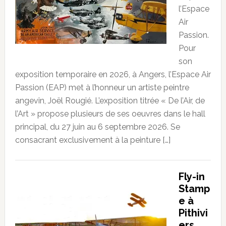
l’Espace
Air
Passion.
Pour
son
exposition temporaire en 2026, à Angers, l’Espace Air
Passion (EAP) met à l’honneur un artiste peintre
angevin, Joël Rougié. L’exposition titrée « De l’Air, de
l’Art » propose plusieurs de ses oeuvres dans le hall
principal, du 27 juin au 6 septembre 2026. Se
consacrant exclusivement à la peinture […]
Fly-in
Stamp
e à
Pithivi
ers