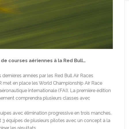
de courses aériennes à la Red Bull…
s dernières années par les Red Bull Air Races
R met en place les World Championship Air Race
éronautique internationale (FAI). La première édition
ement comprendra plusieurs classes avec
uipes avec élimination progressive en trois manches.
 équipes de plusieurs pilotes avec un concept à la
er les résultats.