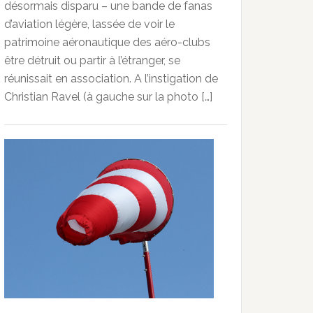
désormais disparu – une bande de fanas
d’aviation légère, lassée de voir le
patrimoine aéronautique des aéro-clubs
être détruit ou partir à l’étranger, se
réunissait en association. A l’instigation de
Christian Ravel (à gauche sur la photo […]