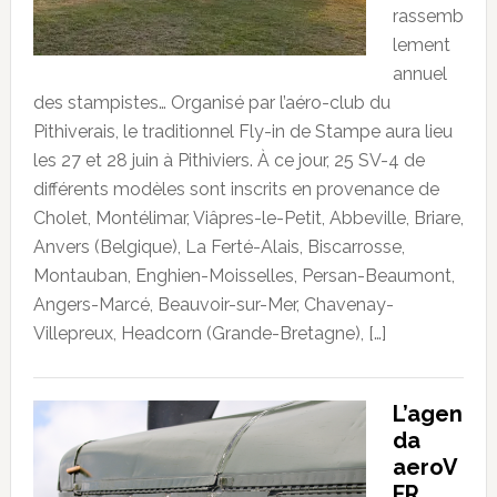
rassemb
lement
annuel
des stampistes… Organisé par l’aéro-club du
Pithiverais, le traditionnel Fly-in de Stampe aura lieu
les 27 et 28 juin à Pithiviers. À ce jour, 25 SV-4 de
différents modèles sont inscrits en provenance de
Cholet, Montélimar, Viâpres-le-Petit, Abbeville, Briare,
Anvers (Belgique), La Ferté-Alais, Biscarrosse,
Montauban, Enghien-Moisselles, Persan-Beaumont,
Angers-Marcé, Beauvoir-sur-Mer, Chavenay-
Villepreux, Headcorn (Grande-Bretagne), […]
L’agen
da
aeroV
FR