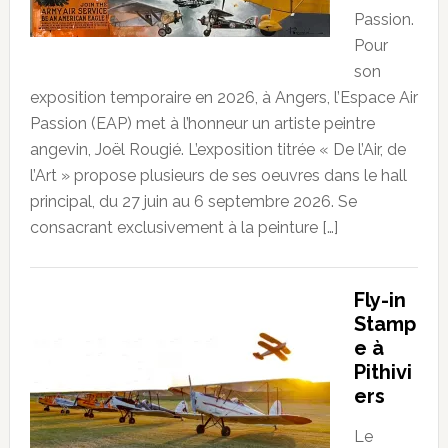
Passion.
Pour
son
exposition temporaire en 2026, à Angers, l’Espace Air
Passion (EAP) met à l’honneur un artiste peintre
angevin, Joël Rougié. L’exposition titrée « De l’Air, de
l’Art » propose plusieurs de ses oeuvres dans le hall
principal, du 27 juin au 6 septembre 2026. Se
consacrant exclusivement à la peinture […]
Fly-in
Stamp
e à
Pithivi
ers
Le