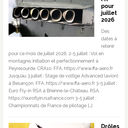
pour
juillet
2026
Des
dates à
retenir
pour ce mois de juillet 2026. 2-5 juillet : Vol en
montagne, initiation et perfectionnement à
Peyresourde. CRA10. FFA. https://www.ffa-aero.fr
Jusqu’au 3 juillet : Stage de voltige Advanced (avion)
à Besançon. FFA. https://www.ffa-aero.fr 3-5 juillet :
Euro Fly-in RSA à Brienne-le-Château. RSA.
https://euroflyin.rsafrance.com 3-5 juillet :
Championnats de France de pilotage […]
Drôles