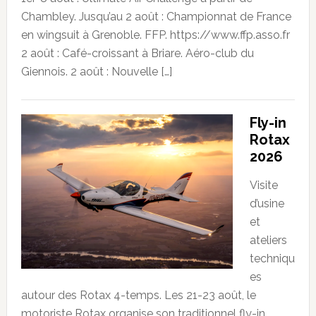
Chambley. Jusqu’au 2 août : Championnat de France
en wingsuit à Grenoble. FFP. https://www.ffp.asso.fr
2 août : Café-croissant à Briare. Aéro-club du
Giennois. 2 août : Nouvelle […]
Fly-in
Rotax
2026
Visite
d’usine
et
ateliers
techniqu
es
autour des Rotax 4-temps. Les 21-23 août, le
motoriste Rotax organise son traditionnel fly-in