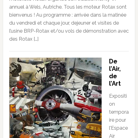
annuel à Wels, Autriche. Tous les moteur Rotax sont
bienvenus ! Au programme : arrivée dans la matinée
du vendredi et chaque jour, dejeuner et visites de
l’usine BRP-Rotax et/ou vols de démonstration avec
des Rotax […]
De
l’Air,
de
l’Art
Expositi
on
tempora
ire pour
l’Espace
Air