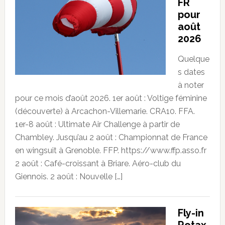
FR
pour
août
2026
Quelque
s dates
à noter
pour ce mois d’août 2026. 1er août : Voltige féminine
(découverte) à Arcachon-Villemarie. CRA10. FFA.
1er-8 août : Ultimate Air Challenge à partir de
Chambley. Jusqu’au 2 août : Championnat de France
en wingsuit à Grenoble. FFP. https://www.ffp.asso.fr
2 août : Café-croissant à Briare. Aéro-club du
Giennois. 2 août : Nouvelle […]
Fly-in