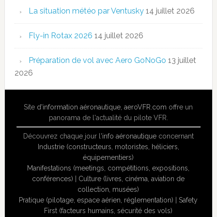
La situation météo par Ventusky
14 juillet 2026
Fly-in Rotax 2026
14 juillet 2026
Préparation de vol avec Aero GoNoGo
13 juillet
2026
Site
d'information aéronautique
,
aeroVFR.com
offre un
panorama de l'actualité du pilote VFR.
Découvrez chaque jour l'
info aéronautique
concernant
Industrie (constructeurs, motoristes, héliciers,
équipementiers)
Manifestations (meetings, compétitions, expositions,
conférences)
|
Culture (livres, cinéma, aviation de
collection, musées)
Pratique (pilotage, espace aérien, réglementation)
|
Safety
First (facteurs humains, sécurité des vols)