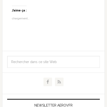
J’aime ça :
chargement…
NEWSLETTER AEROVFR