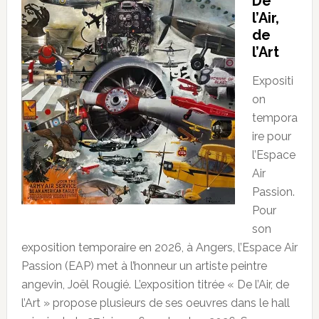
De
l’Air,
de
l’Art
Expositi
on
tempora
ire pour
l’Espace
Air
Passion.
Pour
son
exposition temporaire en 2026, à Angers, l’Espace Air
Passion (EAP) met à l’honneur un artiste peintre
angevin, Joël Rougié. L’exposition titrée « De l’Air, de
l’Art » propose plusieurs de ses oeuvres dans le hall