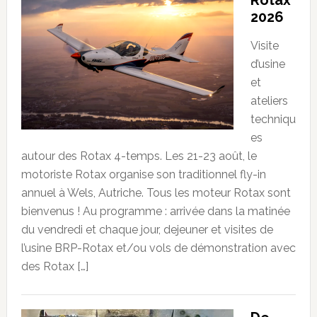
Rotax
2026
Visite
d’usine
et
ateliers
techniqu
es
autour des Rotax 4-temps. Les 21-23 août, le
motoriste Rotax organise son traditionnel fly-in
annuel à Wels, Autriche. Tous les moteur Rotax sont
bienvenus ! Au programme : arrivée dans la matinée
du vendredi et chaque jour, dejeuner et visites de
l’usine BRP-Rotax et/ou vols de démonstration avec
des Rotax […]