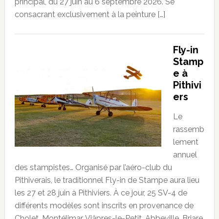
principal, du 27 juin au 6 septembre 2026. Se
consacrant exclusivement à la peinture […]
Fly-in
Stamp
e à
Pithivi
ers
Le
rassemb
lement
annuel
des stampistes… Organisé par l’aéro-club du
Pithiverais, le traditionnel Fly-in de Stampe aura lieu
les 27 et 28 juin à Pithiviers. À ce jour, 25 SV-4 de
différents modèles sont inscrits en provenance de
Cholet, Montélimar, Viâpres-le-Petit, Abbeville, Briare,