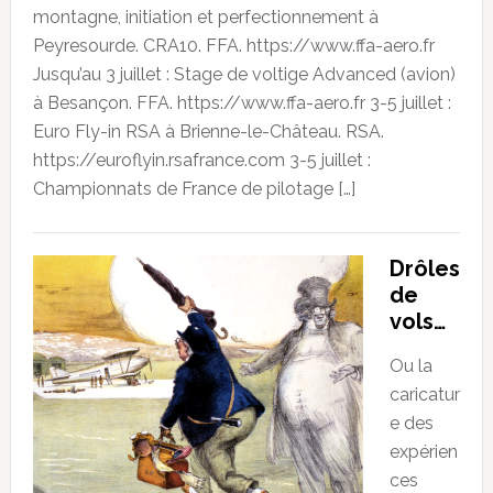
montagne, initiation et perfectionnement à
Peyresourde. CRA10. FFA. https://www.ffa-aero.fr
Jusqu’au 3 juillet : Stage de voltige Advanced (avion)
à Besançon. FFA. https://www.ffa-aero.fr 3-5 juillet :
Euro Fly-in RSA à Brienne-le-Château. RSA.
https://euroflyin.rsafrance.com 3-5 juillet :
Championnats de France de pilotage […]
Drôles
de
vols…
Ou la
caricatur
e des
expérien
ces