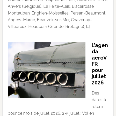
Anvers (Belgique), La Ferté-Alais, Biscarrosse,
Montauban, Enghien-Moisselles, Persan-Beaumont,
Angers-Marcé, Beauvoir-sur-Mer, Chavenay-
Villepreux, Headcorn (Grande-Bretagne), […]
L’agen
da
aeroV
FR
pour
juillet
2026
Des
dates à
retenir
pour ce mois de juillet 2026. 2-5 juillet : Vol en