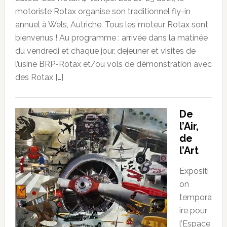
motoriste Rotax organise son traditionnel fly-in
annuel à Wels, Autriche. Tous les moteur Rotax sont
bienvenus ! Au programme : arrivée dans la matinée
du vendredi et chaque jour, dejeuner et visites de
l’usine BRP-Rotax et/ou vols de démonstration avec
des Rotax […]
De
l’Air,
de
l’Art
Expositi
on
tempora
ire pour
l’Espace