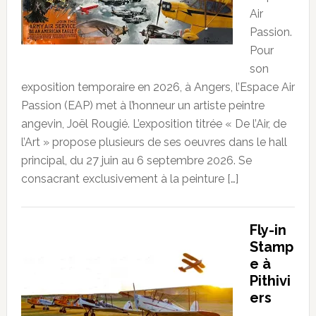
Air
Passion.
Pour
son
exposition temporaire en 2026, à Angers, l’Espace Air
Passion (EAP) met à l’honneur un artiste peintre
angevin, Joël Rougié. L’exposition titrée « De l’Air, de
l’Art » propose plusieurs de ses oeuvres dans le hall
principal, du 27 juin au 6 septembre 2026. Se
consacrant exclusivement à la peinture […]
Fly-in
Stamp
e à
Pithivi
ers