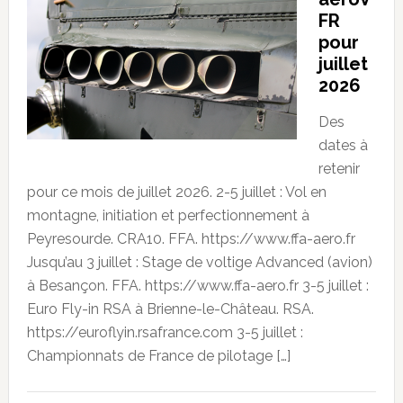
FR
pour
juillet
2026
Des
dates à
retenir
pour ce mois de juillet 2026. 2-5 juillet : Vol en
montagne, initiation et perfectionnement à
Peyresourde. CRA10. FFA. https://www.ffa-aero.fr
Jusqu’au 3 juillet : Stage de voltige Advanced (avion)
à Besançon. FFA. https://www.ffa-aero.fr 3-5 juillet :
Euro Fly-in RSA à Brienne-le-Château. RSA.
https://euroflyin.rsafrance.com 3-5 juillet :
Championnats de France de pilotage […]