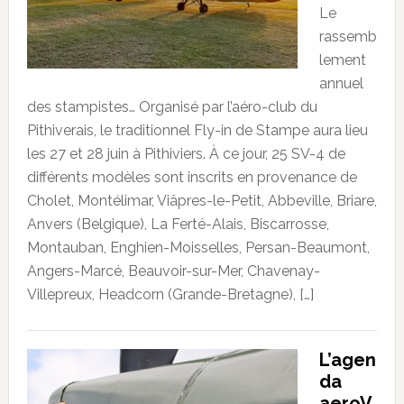
Le
rassemb
lement
annuel
des stampistes… Organisé par l’aéro-club du
Pithiverais, le traditionnel Fly-in de Stampe aura lieu
les 27 et 28 juin à Pithiviers. À ce jour, 25 SV-4 de
différents modèles sont inscrits en provenance de
Cholet, Montélimar, Viâpres-le-Petit, Abbeville, Briare,
Anvers (Belgique), La Ferté-Alais, Biscarrosse,
Montauban, Enghien-Moisselles, Persan-Beaumont,
Angers-Marcé, Beauvoir-sur-Mer, Chavenay-
Villepreux, Headcorn (Grande-Bretagne), […]
L’agen
da
aeroV