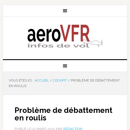
VOUS ÊTES ICI :
ACCUEIL
/
COCKPIT
/
PROBLÈME DE DÉBATTEMENT
EN ROULIS
Problème de débattement
en roulis
PUBLIÉ LE
12 MARS 2021
PAR
RÉDACTION