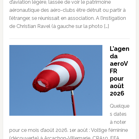
d’aviation légère, lassée de voir le patrimoine
aéronautique des aéro-clubs être détruit ou partir à
l’étranger, se réunissait en association. A l’instigation
de Christian Ravel (à gauche sur la photo […]
L’agen
da
aeroV
FR
pour
août
2026
Quelque
s dates
à noter
pour ce mois d’août 2026. 1er août : Voltige féminine
(découverte) à Arcachon-Villemarie. CRA10. FFA.