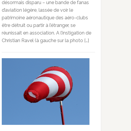
désormais disparu – une bande de fanas
d’aviation légère, lassée de voir le
patrimoine aéronautique des aéro-clubs
être détruit ou partir à l’étranger, se
réunissait en association. A l’instigation de
Christian Ravel (à gauche sur la photo […]