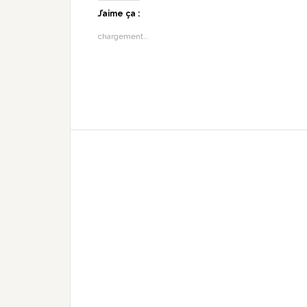
J’aime ça :
chargement…