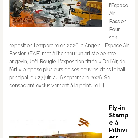
l’Espace
Air
Passion.
Pour
son
exposition temporaire en 2026, à Angers, l’Espace Air
Passion (EAP) met à l’honneur un artiste peintre
angevin, Joël Rougié. L’exposition titrée « De l’Air, de
l’Art » propose plusieurs de ses oeuvres dans le hall
principal, du 27 juin au 6 septembre 2026. Se
consacrant exclusivement à la peinture […]
Fly-in
Stamp
e à
Pithivi
ers