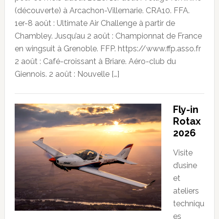
(découverte) à Arcachon-Villemarie. CRA10. FFA.
1er-8 août : Ultimate Air Challenge à partir de
Chambley. Jusqu’au 2 août : Championnat de France
en wingsuit à Grenoble. FFP. https://www.ffp.asso.fr
2 août : Café-croissant à Briare. Aéro-club du
Giennois. 2 août : Nouvelle […]
Fly-in
Rotax
2026
Visite
d’usine
et
ateliers
techniqu
es