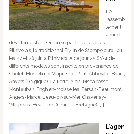
Le
rassemb
lement
annuel
des stampistes… Organisé par l’aéro-club du
Pithiverais, le traditionnel Fly-in de Stampe aura lieu
les 27 et 28 juin à Pithiviers. À ce jour, 25 SV-4 de
différents modèles sont inscrits en provenance de
Cholet, Montélimar, Viâpres-le-Petit, Abbeville, Briare,
Anvers (Belgique), La Ferté-Alais, Biscarrosse,
Montauban, Enghien-Moisselles, Persan-Beaumont,
Angers-Marcé, Beauvoir-sur-Mer, Chavenay-
Villepreux, Headcorn (Grande-Bretagne), […]
L’agen
da