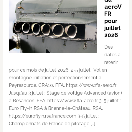
aeroV
FR
pour
juillet
2026
Des
dates à
retenir
pour ce mois de juillet 2026. 2-5 juillet : Vol en
montagne, initiation et perfectionnement à
Peyresourde. CRA10. FFA. https://www.ffa-aero.fr
Jusqu’au 3 juillet : Stage de voltige Advanced (avion)
à Besançon. FFA. https://www.ffa-aero.fr 3-5 juillet :
Euro Fly-in RSA à Brienne-le-Château. RSA.
https://euroflyin.rsafrance.com 3-5 juillet :
Championnats de France de pilotage […]