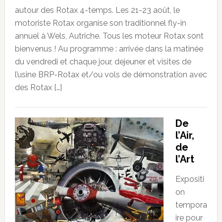
autour des Rotax 4-temps. Les 21-23 août, le
motoriste Rotax organise son traditionnel fly-in
annuel à Wels, Autriche. Tous les moteur Rotax sont
bienvenus ! Au programme : arrivée dans la matinée
du vendredi et chaque jour, dejeuner et visites de
l’usine BRP-Rotax et/ou vols de démonstration avec
des Rotax […]
De
l’Air,
de
l’Art
Expositi
on
tempora
ire pour