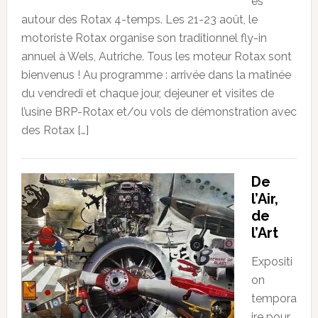
es
autour des Rotax 4-temps. Les 21-23 août, le
motoriste Rotax organise son traditionnel fly-in
annuel à Wels, Autriche. Tous les moteur Rotax sont
bienvenus ! Au programme : arrivée dans la matinée
du vendredi et chaque jour, dejeuner et visites de
l’usine BRP-Rotax et/ou vols de démonstration avec
des Rotax […]
De
l’Air,
de
l’Art
Expositi
on
tempora
ire pour