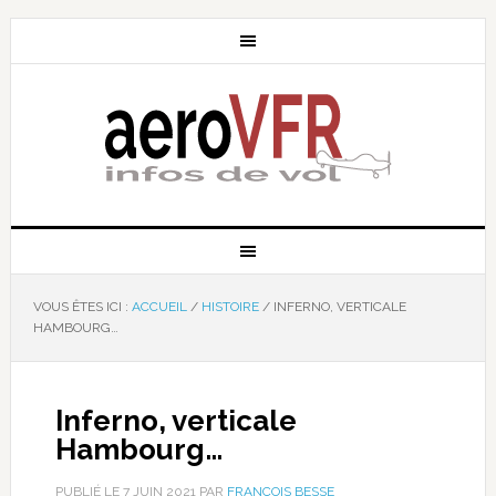
VOUS ÊTES ICI :
ACCUEIL
/
HISTOIRE
/
INFERNO, VERTICALE
HAMBOURG…
Inferno, verticale
Hambourg…
PUBLIÉ LE
7 JUIN 2021
PAR
FRANÇOIS BESSE