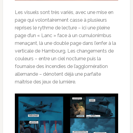
Les visuels sont très variés, avec une mise en
page qui volontairement casse à plusieurs
reprises le rythme de lecture – ici une pleine
page d’un « Lanc » face à un cumulonimbus
menaçant, là une double page dans l’enfer à la
verticale de Hambourg. Les changements de
couleurs – entre un ciel nocturne puis la
fournaise des incendies de l’agglomération
allemande – dénotent déjà une parfaite
maîtrise des jeux de lumière.