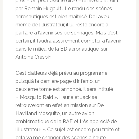
près – on peut oser le dire ! – le niveau atteint
par Romain Hugault… Le rendu des scènes
aéronautiques est bien maîtrisé. De l’aveu
même de l’illustrateur, il lui reste encore à
parfaire à l’avenir ses personnages. Mais c’est
certain, il faudra assurément compter à l’avenir,
dans le milieu de la BD aéronautique, sur
Antoine Crespin.
C’est d’ailleurs déjà prévu au programme
puisqu’à la dernière page d’Inferno, un
deuxième tome est annoncé. Il sera intitulé
« Mosquito Raid ». Laurie et Jack se
retrouveront en effet en mission sur De
Havilland Mosquito, un autre avion
emblématique de la RAF et très apprécié de
l’illustrateur. « Ce sujet est encore peu traité et
cela va me changer des scènes à haute