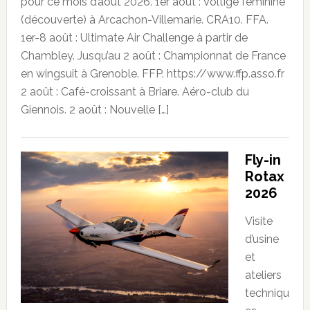
pour ce mois d’août 2026. 1er août : Voltige féminine
(découverte) à Arcachon-Villemarie. CRA10. FFA.
1er-8 août : Ultimate Air Challenge à partir de
Chambley. Jusqu’au 2 août : Championnat de France
en wingsuit à Grenoble. FFP. https://www.ffp.asso.fr
2 août : Café-croissant à Briare. Aéro-club du
Giennois. 2 août : Nouvelle […]
Fly-in
Rotax
2026
Visite
d’usine
et
ateliers
techniqu