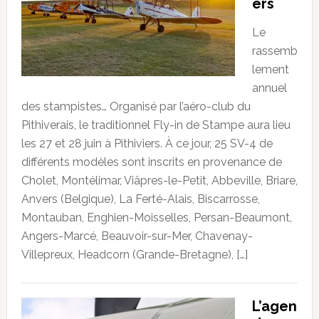
ers
Le
rassemb
lement
annuel
des stampistes… Organisé par l’aéro-club du
Pithiverais, le traditionnel Fly-in de Stampe aura lieu
les 27 et 28 juin à Pithiviers. À ce jour, 25 SV-4 de
différents modèles sont inscrits en provenance de
Cholet, Montélimar, Viâpres-le-Petit, Abbeville, Briare,
Anvers (Belgique), La Ferté-Alais, Biscarrosse,
Montauban, Enghien-Moisselles, Persan-Beaumont,
Angers-Marcé, Beauvoir-sur-Mer, Chavenay-
Villepreux, Headcorn (Grande-Bretagne), […]
L’agen