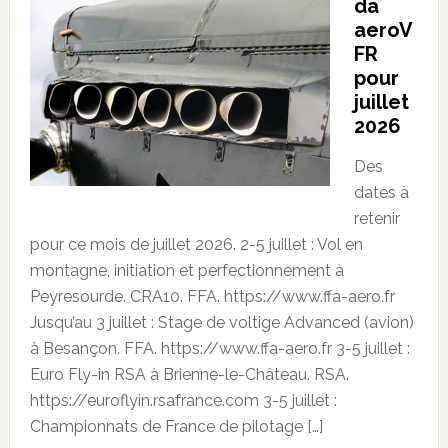
da
aeroV
FR
pour
juillet
2026
Des
dates à
retenir
pour ce mois de juillet 2026. 2-5 juillet : Vol en
montagne, initiation et perfectionnement à
Peyresourde. CRA10. FFA. https://www.ffa-aero.fr
Jusqu’au 3 juillet : Stage de voltige Advanced (avion)
à Besançon. FFA. https://www.ffa-aero.fr 3-5 juillet :
Euro Fly-in RSA à Brienne-le-Château. RSA.
https://euroflyin.rsafrance.com 3-5 juillet :
Championnats de France de pilotage […]