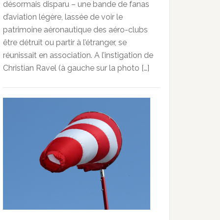
désormais disparu – une bande de fanas
d’aviation légère, lassée de voir le
patrimoine aéronautique des aéro-clubs
être détruit ou partir à l’étranger, se
réunissait en association. A l’instigation de
Christian Ravel (à gauche sur la photo […]