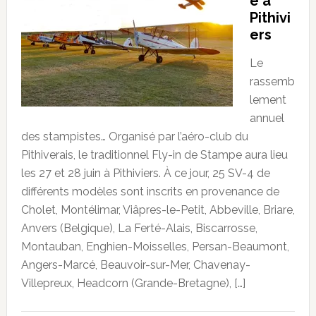
e à
Pithivi
ers
Le
rassemb
lement
annuel
des stampistes… Organisé par l’aéro-club du
Pithiverais, le traditionnel Fly-in de Stampe aura lieu
les 27 et 28 juin à Pithiviers. À ce jour, 25 SV-4 de
différents modèles sont inscrits en provenance de
Cholet, Montélimar, Viâpres-le-Petit, Abbeville, Briare,
Anvers (Belgique), La Ferté-Alais, Biscarrosse,
Montauban, Enghien-Moisselles, Persan-Beaumont,
Angers-Marcé, Beauvoir-sur-Mer, Chavenay-
Villepreux, Headcorn (Grande-Bretagne), […]