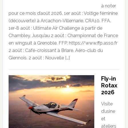
à noter
pour ce mois d’août 2026. 1er août : Voltige féminine
(découverte) à Arcachon-Villemarie. CRA10. FFA.
1er-8 août : Ultimate Air Challenge à partir de
Chambley. Jusqu’au 2 août : Championnat de France
en wingsuit à Grenoble. FFP. https://www.ffp.asso.fr
2 août : Café-croissant à Briare. Aéro-club du
Giennois. 2 août : Nouvelle […]
Fly-in
Rotax
2026
Visite
d’usine
et
ateliers