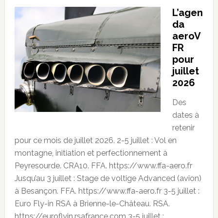
L’agen
da
aeroV
FR
pour
juillet
2026
Des
dates à
retenir
pour ce mois de juillet 2026. 2-5 juillet : Vol en
montagne, initiation et perfectionnement à
Peyresourde. CRA10. FFA. https://www.ffa-aero.fr
Jusqu’au 3 juillet : Stage de voltige Advanced (avion)
à Besançon. FFA. https://www.ffa-aero.fr 3-5 juillet :
Euro Fly-in RSA à Brienne-le-Château. RSA.
https://euroflyin.rsafrance.com 3-5 juillet :