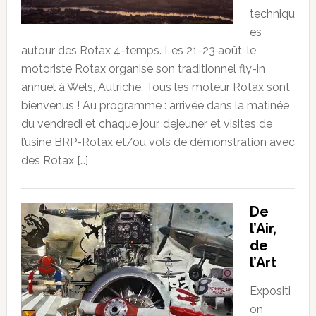
techniqu
es
autour des Rotax 4-temps. Les 21-23 août, le
motoriste Rotax organise son traditionnel fly-in
annuel à Wels, Autriche. Tous les moteur Rotax sont
bienvenus ! Au programme : arrivée dans la matinée
du vendredi et chaque jour, dejeuner et visites de
l’usine BRP-Rotax et/ou vols de démonstration avec
des Rotax […]
De
l’Air,
de
l’Art
Expositi
on