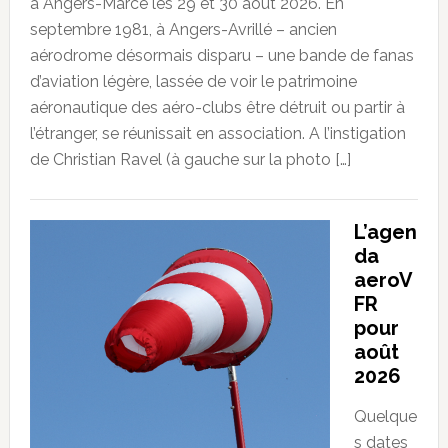
à Angers-Marcé les 29 et 30 août 2026. En
septembre 1981, à Angers-Avrillé – ancien
aérodrome désormais disparu – une bande de fanas
d’aviation légère, lassée de voir le patrimoine
aéronautique des aéro-clubs être détruit ou partir à
l’étranger, se réunissait en association. A l’instigation
de Christian Ravel (à gauche sur la photo […]
L’agen
da
aeroV
FR
pour
août
2026
Quelque
s dates