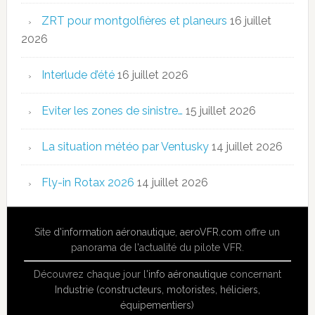
ZRT pour montgolfières et planeurs
16 juillet
2026
Interlude d’été
16 juillet 2026
Eviter les zones de sinistre…
15 juillet 2026
La situation météo par Ventusky
14 juillet 2026
Fly-in Rotax 2026
14 juillet 2026
Site
d'information aéronautique
,
aeroVFR.com
offre un
panorama de l'actualité du pilote VFR.
Découvrez chaque jour l'
info aéronautique
concernant
Industrie (constructeurs, motoristes, héliciers,
équipementiers)