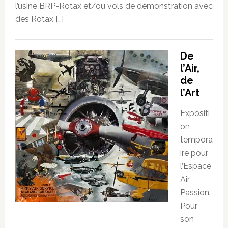
l’usine BRP-Rotax et/ou vols de démonstration avec
des Rotax […]
De
l’Air,
de
l’Art
Expositi
on
tempora
ire pour
l’Espace
Air
Passion.
Pour
son