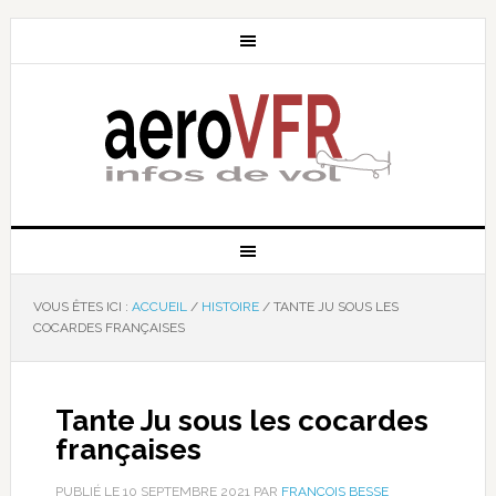
VOUS ÊTES ICI :
ACCUEIL
/
HISTOIRE
/
TANTE JU SOUS LES
COCARDES FRANÇAISES
Tante Ju sous les cocardes
françaises
PUBLIÉ LE
10 SEPTEMBRE 2021
PAR
FRANÇOIS BESSE