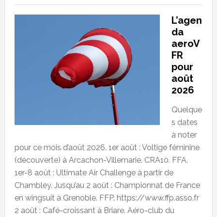
L’agen
da
aeroV
FR
pour
août
2026
Quelque
s dates
à noter
pour ce mois d’août 2026. 1er août : Voltige féminine
(découverte) à Arcachon-Villemarie. CRA10. FFA.
1er-8 août : Ultimate Air Challenge à partir de
Chambley. Jusqu’au 2 août : Championnat de France
en wingsuit à Grenoble. FFP. https://www.ffp.asso.fr
2 août : Café-croissant à Briare. Aéro-club du