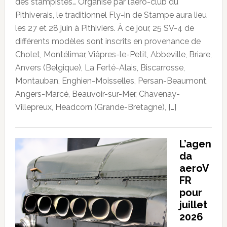
des stampistes… Organisé par l’aéro-club du
Pithiverais, le traditionnel Fly-in de Stampe aura lieu
les 27 et 28 juin à Pithiviers. À ce jour, 25 SV-4 de
différents modèles sont inscrits en provenance de
Cholet, Montélimar, Viâpres-le-Petit, Abbeville, Briare,
Anvers (Belgique), La Ferté-Alais, Biscarrosse,
Montauban, Enghien-Moisselles, Persan-Beaumont,
Angers-Marcé, Beauvoir-sur-Mer, Chavenay-
Villepreux, Headcorn (Grande-Bretagne), […]
L’agen
da
aeroV
FR
pour
juillet
2026