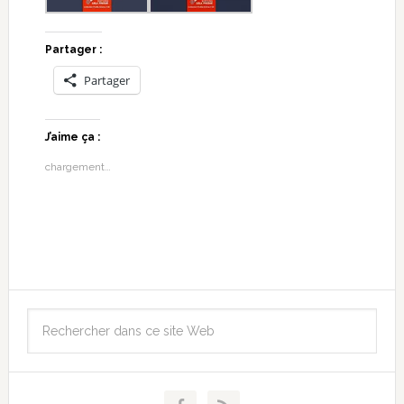
Partager :
Partager
J’aime ça :
chargement…