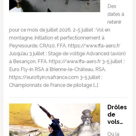
Des
dates à
retenir
pour ce mois de juillet 2026. 2-5 juillet : Vol en
montagne, initiation et perfectionnement à
Peyresourde. CRA10. FFA. https://www.ffa-aero.fr
Jusqu’au 3 juillet : Stage de voltige Advanced (avion)
à Besançon. FFA. https://www.ffa-aero.fr 3-5 juillet :
Euro Fly-in RSA à Brienne-le-Château. RSA.
https://euroflyin.rsafrance.com 3-5 juillet :
Championnats de France de pilotage […]
Drôles
de
vols…
Ou la