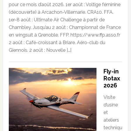
pour ce mois d’août 2026. 1er août : Voltige féminine
(découverte) à Arcachon-Villemarie. CRA10. FFA.
1er-8 août : Ultimate Air Challenge à partir de
Chambley. Jusqu’au 2 août : Championnat de France
en wingsuit à Grenoble. FFP. https://www.ffp.asso.fr
2 août : Café-croissant à Briare. Aéro-club du
Giennois. 2 août : Nouvelle […]
Fly-in
Rotax
2026
Visite
d’usine
et
ateliers
techniqu