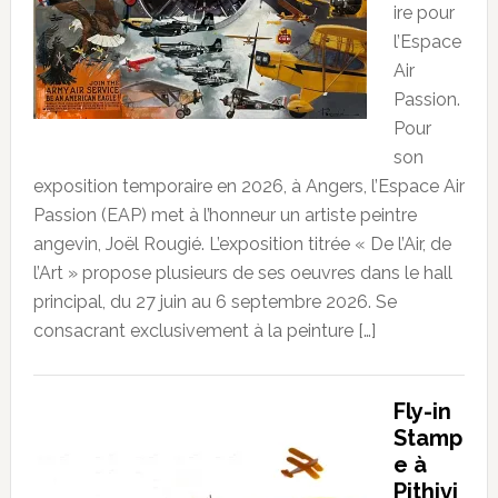
ire pour
l’Espace
Air
Passion.
Pour
son
exposition temporaire en 2026, à Angers, l’Espace Air
Passion (EAP) met à l’honneur un artiste peintre
angevin, Joël Rougié. L’exposition titrée « De l’Air, de
l’Art » propose plusieurs de ses oeuvres dans le hall
principal, du 27 juin au 6 septembre 2026. Se
consacrant exclusivement à la peinture […]
Fly-in
Stamp
e à
Pithivi