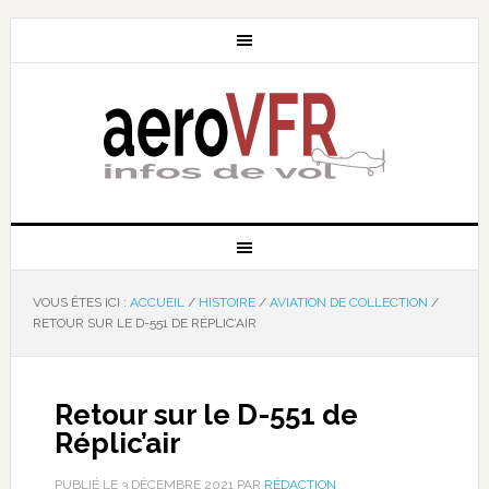
VOUS ÊTES ICI :
ACCUEIL
/
HISTOIRE
/
AVIATION DE COLLECTION
/
RETOUR SUR LE D-551 DE RÉPLIC’AIR
Retour sur le D-551 de
Réplic’air
PUBLIÉ LE
3 DÉCEMBRE 2021
PAR
RÉDACTION