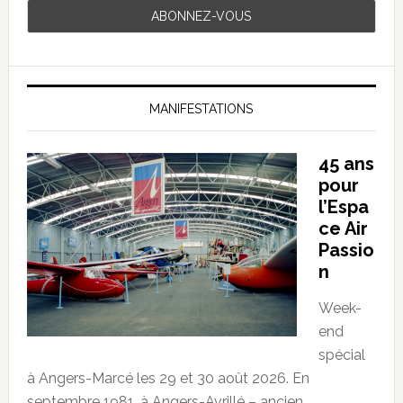
MANIFESTATIONS
45 ans
pour
l’Espa
ce Air
Passio
n
Week-
end
spécial
à Angers-Marcé les 29 et 30 août 2026. En
septembre 1981, à Angers-Avrillé – ancien