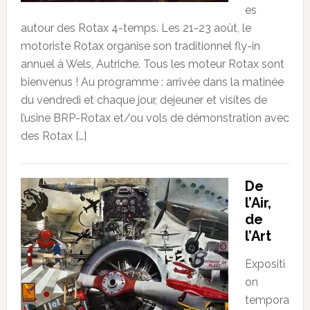
es
autour des Rotax 4-temps. Les 21-23 août, le
motoriste Rotax organise son traditionnel fly-in
annuel à Wels, Autriche. Tous les moteur Rotax sont
bienvenus ! Au programme : arrivée dans la matinée
du vendredi et chaque jour, dejeuner et visites de
l’usine BRP-Rotax et/ou vols de démonstration avec
des Rotax […]
De
l’Air,
de
l’Art
Expositi
on
tempora