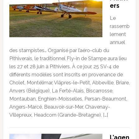
ers
Le
rassemb
lement
annuel
des stampistes… Organisé par l’aéro-club du
Pithiverais, le traditionnel Fly-in de Stampe aura lieu
les 27 et 28 juin à Pithiviers. À ce jour, 25 SV-4 de
différents modèles sont inscrits en provenance de
Cholet, Montélimar, Viâpres-le-Petit, Abbeville, Briare,
Anvers (Belgique), La Ferté-Alais, Biscarrosse,
Montauban, Enghien-Moisselles, Persan-Beaumont,
Angers-Marcé, Beauvoir-sur-Mer, Chavenay-
Villepreux, Headcorn (Grande-Bretagne), […]
L’agen