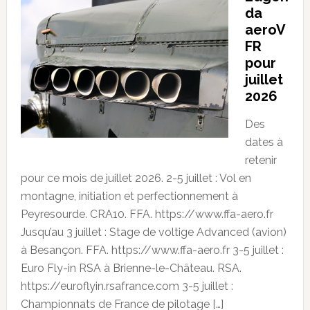
da
aeroV
FR
pour
juillet
2026
Des
dates à
retenir
pour ce mois de juillet 2026. 2-5 juillet : Vol en
montagne, initiation et perfectionnement à
Peyresourde. CRA10. FFA. https://www.ffa-aero.fr
Jusqu’au 3 juillet : Stage de voltige Advanced (avion)
à Besançon. FFA. https://www.ffa-aero.fr 3-5 juillet :
Euro Fly-in RSA à Brienne-le-Château. RSA.
https://euroflyin.rsafrance.com 3-5 juillet :
Championnats de France de pilotage […]