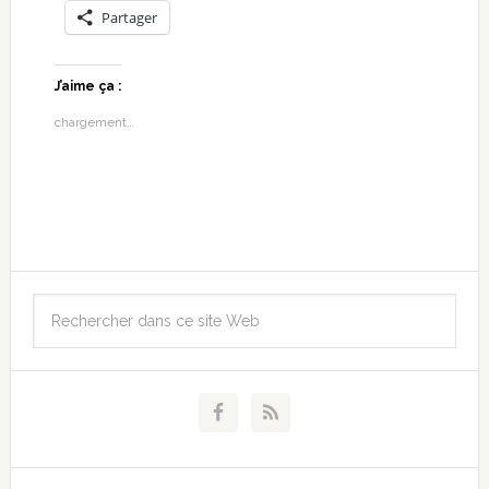
Partager
J’aime ça :
chargement…