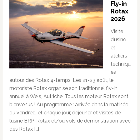
Fly-in
Rotax
2026
Visite
d’usine
et
ateliers
techniqu
es
autour des Rotax 4-temps. Les 21-23 août, le
motoriste Rotax organise son traditionnel fly-in
annuel à Wels, Autriche. Tous les moteur Rotax sont
bienvenus ! Au programme : arrivée dans la matinée
du vendredi et chaque jour, dejeuner et visites de
l’usine BRP-Rotax et/ou vols de démonstration avec
des Rotax […]