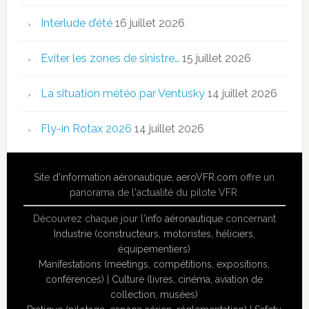
Interlude d’été
16 juillet 2026
Eviter les zones de sinistre…
15 juillet 2026
La situation météo par Ventusky
14 juillet 2026
Fly-in Rotax 2026
14 juillet 2026
Site
d'information aéronautique
,
aeroVFR.com
offre un
panorama de l'actualité du pilote VFR.
Découvrez chaque jour l'
info aéronautique
concernant
Industrie (constructeurs, motoristes, héliciers,
équipementiers)
Manifestations (meetings, compétitions, expositions,
conférences)
|
Culture (livres, cinéma, aviation de
collection, musées)