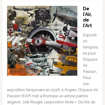
De
l’Air,
de
l’Art
Expositi
on
tempora
ire pour
l’Espace
Air
Passion.
Pour
son
exposition temporaire en 2026, à Angers, l’Espace Air
Passion (EAP) met à l’honneur un artiste peintre
angevin, Joël Rougié. L’exposition titrée « De l’Air, de