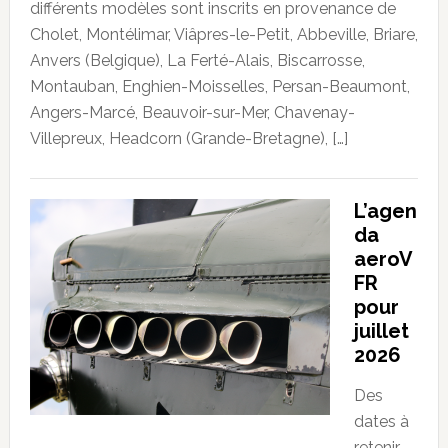
différents modèles sont inscrits en provenance de
Cholet, Montélimar, Viâpres-le-Petit, Abbeville, Briare,
Anvers (Belgique), La Ferté-Alais, Biscarrosse,
Montauban, Enghien-Moisselles, Persan-Beaumont,
Angers-Marcé, Beauvoir-sur-Mer, Chavenay-
Villepreux, Headcorn (Grande-Bretagne), […]
L’agen
da
aeroV
FR
pour
juillet
2026
Des
dates à
retenir