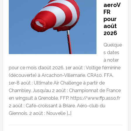
aeroV
FR
pour
août
2026
Quelque
s dates
à noter
pour ce mois d’août 2026. 1er août : Voltige féminine
(découverte) à Arcachon-Villemarie. CRA10. FFA.
1er-8 août : Ultimate Air Challenge à partir de
Chambley. Jusqu’au 2 août : Championnat de France
en wingsuit à Grenoble. FFP. https://www.ffp.asso.fr
2 août : Café-croissant à Briare. Aéro-club du
Giennois. 2 août : Nouvelle […]