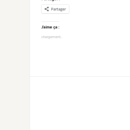
Partager
J’aime ça :
chargement…