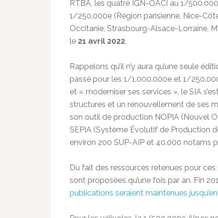
RTBA, les quatre IGN-OACI au 1/500.000e 
1/250.000e (Région parisienne, Nice-Côt
Occitanie, Strasbourg-Alsace-Lorraine, Ma
le
21 avril 2022
.
Rappelons qu’il n’y aura qu’une seule édit
passé pour les 1/1.000.000e et 1/250.000
et « moderniser ses services », le SIA s’e
structures et un renouvellement de ses
son outil de production NOPIA (Nouvel Ou
SEPIA (Système Évolutif de Production de
environ 200 SUP-AIP et 40.000 notams pa
Du fait des ressources retenues pour ces 
sont proposées qu’une fois par an. Fin 201
publications seraient maintenues jusqu’e