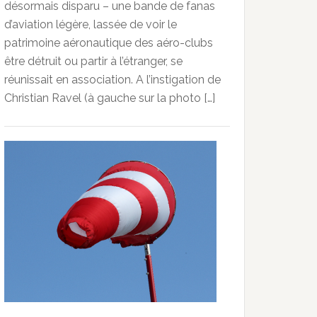
désormais disparu – une bande de fanas
d’aviation légère, lassée de voir le
patrimoine aéronautique des aéro-clubs
être détruit ou partir à l’étranger, se
réunissait en association. A l’instigation de
Christian Ravel (à gauche sur la photo […]