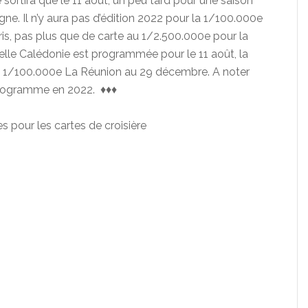
 sortira que le 11 août, un peu tard pour une saison
gne. Il n’y aura pas d’édition 2022 pour la 1/100.000e
ris, pas plus que de carte au 1/2.500.000e pour la
lle Calédonie est programmée pour le 11 août, la
 1/100.000e La Réunion au 29 décembre. A noter
 programme en 2022. ♦♦♦
es pour les cartes de croisière