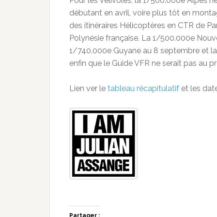
Pour les vélivoles, la 1/500.000e Alpes ne
débutant en avril, voire plus tôt en monta
des itinéraires Hélicoptères en CTR de Pa
Polynésie française. La 1/500.000e Nouve
1/740.000e Guyane au 8 septembre et la
enfin que le Guide VFR ne serait pas au
Lien ver le
tableau récapitulatif
et les dat
Partager :