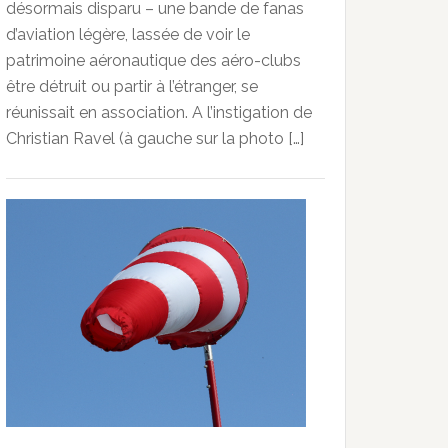
désormais disparu – une bande de fanas
d’aviation légère, lassée de voir le
patrimoine aéronautique des aéro-clubs
être détruit ou partir à l’étranger, se
réunissait en association. A l’instigation de
Christian Ravel (à gauche sur la photo […]