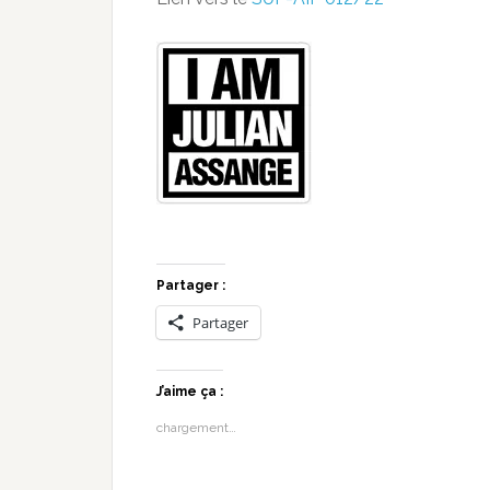
Partager :
Partager
J’aime ça :
chargement…