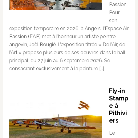
Passion.
Pour
son
exposition temporaire en 2026, à Angers, l’Espace Air
Passion (EAP) met à l’honneur un artiste peintre
angevin, Joël Rougié. L’exposition titrée « De l’Air, de
l’Art » propose plusieurs de ses oeuvres dans le hall
principal, du 27 juin au 6 septembre 2026. Se
consacrant exclusivement à la peinture […]
Fly-in
Stamp
e à
Pithivi
ers
Le