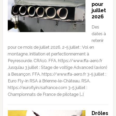
pour
juillet
2026
Des
dates à
retenir
pour ce mois de juillet 2026. 2-5 juillet : Vol en
montagne, initiation et perfectionnement à
Peyresourde. CRA10. FFA. https://www.ffa-aero.fr
Jusqu’au 3 juillet : Stage de voltige Advanced (avion)
à Besançon. FFA. https://www.ffa-aero.fr 3-5 juillet :
Euro Fly-in RSA à Brienne-le-Château. RSA.
https://euroflyin.rsafrance.com 3-5 juillet :
Championnats de France de pilotage […]
Drôles