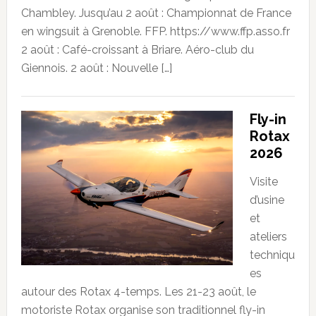
Chambley. Jusqu’au 2 août : Championnat de France
en wingsuit à Grenoble. FFP. https://www.ffp.asso.fr
2 août : Café-croissant à Briare. Aéro-club du
Giennois. 2 août : Nouvelle […]
Fly-in
Rotax
2026
Visite
d’usine
et
ateliers
techniqu
es
autour des Rotax 4-temps. Les 21-23 août, le
motoriste Rotax organise son traditionnel fly-in