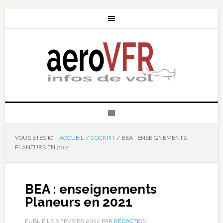
VOUS ÊTES ICI :
ACCUEIL
/
COCKPIT
/
BEA : ENSEIGNEMENTS
PLANEURS EN 2021
BEA : enseignements
Planeurs en 2021
PUBLIÉ LE
6 FÉVRIER 2022
PAR
RÉDACTION