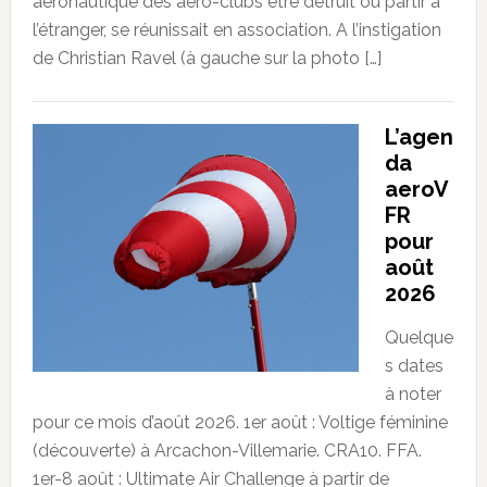
aéronautique des aéro-clubs être détruit ou partir à
l’étranger, se réunissait en association. A l’instigation
de Christian Ravel (à gauche sur la photo […]
L’agen
da
aeroV
FR
pour
août
2026
Quelque
s dates
à noter
pour ce mois d’août 2026. 1er août : Voltige féminine
(découverte) à Arcachon-Villemarie. CRA10. FFA.
1er-8 août : Ultimate Air Challenge à partir de