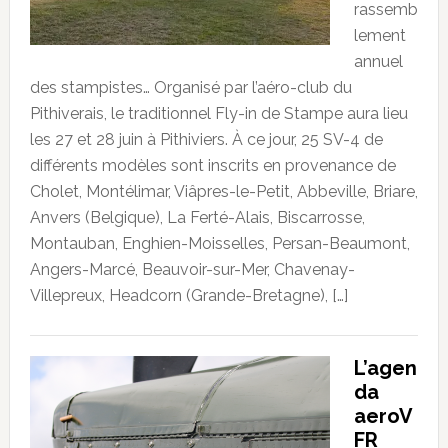
rassemb
lement
annuel
des stampistes… Organisé par l’aéro-club du
Pithiverais, le traditionnel Fly-in de Stampe aura lieu
les 27 et 28 juin à Pithiviers. À ce jour, 25 SV-4 de
différents modèles sont inscrits en provenance de
Cholet, Montélimar, Viâpres-le-Petit, Abbeville, Briare,
Anvers (Belgique), La Ferté-Alais, Biscarrosse,
Montauban, Enghien-Moisselles, Persan-Beaumont,
Angers-Marcé, Beauvoir-sur-Mer, Chavenay-
Villepreux, Headcorn (Grande-Bretagne), […]
L’agen
da
aeroV
FR