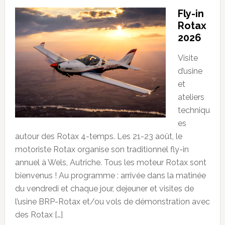
Fly-in
Rotax
2026
Visite
d’usine
et
ateliers
techniqu
es
autour des Rotax 4-temps. Les 21-23 août, le
motoriste Rotax organise son traditionnel fly-in
annuel à Wels, Autriche. Tous les moteur Rotax sont
bienvenus ! Au programme : arrivée dans la matinée
du vendredi et chaque jour, dejeuner et visites de
l’usine BRP-Rotax et/ou vols de démonstration avec
des Rotax […]