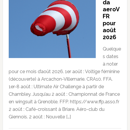
da
aeroV
FR
pour
août
2026
Quelque
s dates
à noter
pour ce mois d’août 2026. 1er août : Voltige féminine
(découverte) à Arcachon-Villemarie. CRA10. FFA.
1er-8 août : Ultimate Air Challenge à partir de
Chambley. Jusqu’au 2 août : Championnat de France
en wingsuit à Grenoble. FFP. https://www.ffp.asso.fr
2 août : Café-croissant à Briare. Aéro-club du
Giennois. 2 août : Nouvelle […]