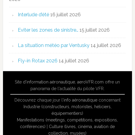
Interlude d’été
16 juillet 2026
Eviter les zones de sinistre…
15 juillet 2026
La situation météo par Ventusky
14 juillet 2026
Fly-in Rotax 2026
14 juillet 2026
Site
d'information aéronautique
,
aeroVFR.com
offre un
panorama de l'actualité du pilote VFR.
Découvrez chaque jour l'
info aéronautique
concernant
Industrie (constructeurs, motoristes, héliciers,
équipementiers)
Manifestations (meetings, compétitions, expositions,
conférences)
|
Culture (livres, cinéma, aviation de
collection, musées)