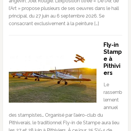
angevin, Joël Rougié. L’exposition titrée « De l’Air, de
l’Art » propose plusieurs de ses oeuvres dans le hall
principal, du 27 juin au 6 septembre 2026. Se
consacrant exclusivement à la peinture […]
Fly-in
Stamp
e à
Pithivi
ers
Le
rassemb
lement
annuel
des stampistes… Organisé par l’aéro-club du
Pithiverais, le traditionnel Fly-in de Stampe aura lieu
les 27 et 28 juin à Pithiviers. À ce jour, 25 SV-4 de