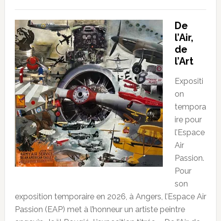
De
l’Air,
de
l’Art
Expositi
on
tempora
ire pour
l’Espace
Air
Passion.
Pour
son
exposition temporaire en 2026, à Angers, l’Espace Air
Passion (EAP) met à l’honneur un artiste peintre