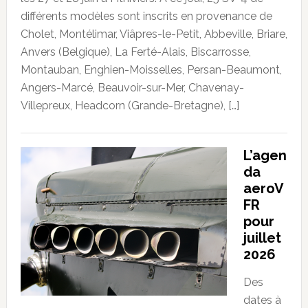
différents modèles sont inscrits en provenance de
Cholet, Montélimar, Viâpres-le-Petit, Abbeville, Briare,
Anvers (Belgique), La Ferté-Alais, Biscarrosse,
Montauban, Enghien-Moisselles, Persan-Beaumont,
Angers-Marcé, Beauvoir-sur-Mer, Chavenay-
Villepreux, Headcorn (Grande-Bretagne), […]
L’agen
da
aeroV
FR
pour
juillet
2026
Des
dates à