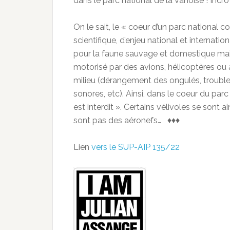
dans le parc national de la Vanoise ! Incr
On le sait, le « coeur d’un parc national 
scientifique, d’enjeu national et internatio
pour la faune sauvage et domestique mais 
motorisé par des avions, hélicoptères ou 
milieu (dérangement des ongulés, trouble
sonores, etc). Ainsi, dans le coeur du par
est interdit ». Certains vélivoles se sont 
sont pas des aéronefs… ♦♦♦
Lien
vers le SUP-AIP 135/22