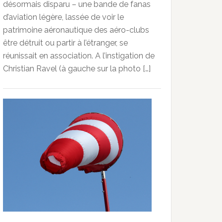
désormais disparu – une bande de fanas
d’aviation légère, lassée de voir le
patrimoine aéronautique des aéro-clubs
être détruit ou partir à l’étranger, se
réunissait en association. A l’instigation de
Christian Ravel (à gauche sur la photo […]