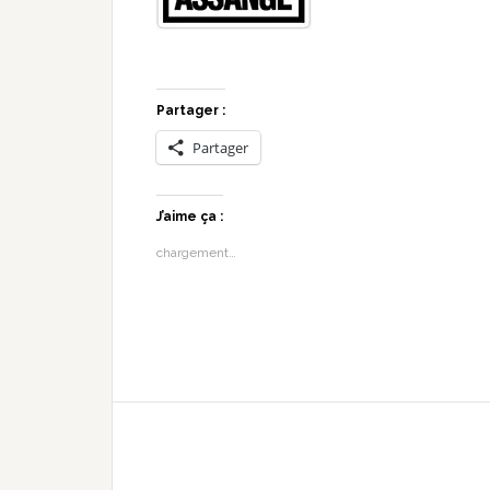
Partager :
Partager
J’aime ça :
chargement…