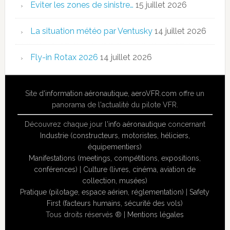
Eviter les zones de sinistre…
15 juillet 2026
La situation météo par Ventusky
14 juillet 2026
Fly-in Rotax 2026
14 juillet 2026
Site
d'information aéronautique
,
aeroVFR.com
offre un
panorama de l'actualité du pilote VFR.
Découvrez chaque jour l'
info aéronautique
concernant
Industrie (constructeurs, motoristes, héliciers,
équipementiers)
Manifestations (meetings, compétitions, expositions,
conférences)
|
Culture (livres, cinéma, aviation de
collection, musées)
Pratique (pilotage, espace aérien, réglementation)
|
Safety
First (facteurs humains, sécurité des vols)
Tous droits réservés ® |
Mentions légales