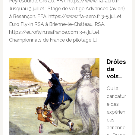
Peyresourde. CRA10. FFA. https://www.ffa-aero.fr
Jusqu’au 3 juillet : Stage de voltige Advanced (avion)
à Besançon. FFA. https://www.ffa-aero.fr 3-5 juillet :
Euro Fly-in RSA à Brienne-le-Château. RSA.
https://euroflyin.rsafrance.com 3-5 juillet :
Championnats de France de pilotage […]
Drôles
de
vols…
Ou la
caricatur
e des
expérien
ces
aérienne