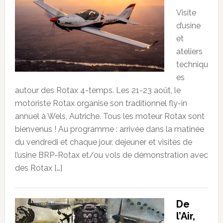
Visite
d’usine
et
ateliers
techniqu
es
autour des Rotax 4-temps. Les 21-23 août, le
motoriste Rotax organise son traditionnel fly-in
annuel à Wels, Autriche. Tous les moteur Rotax sont
bienvenus ! Au programme : arrivée dans la matinée
du vendredi et chaque jour, dejeuner et visites de
l’usine BRP-Rotax et/ou vols de démonstration avec
des Rotax […]
De
l’Air,