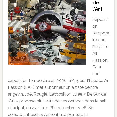
de
l’Art
Expositi
on
tempora
ire pour
l’Espace
Air
Passion.
Pour
son
exposition temporaire en 2026, à Angers, l’Espace Air
Passion (EAP) met à l’honneur un artiste peintre
angevin, Joël Rougié. L’exposition titrée « De l’Air, de
l’Art » propose plusieurs de ses oeuvres dans le hall
principal, du 27 juin au 6 septembre 2026. Se
consacrant exclusivement à la peinture […]