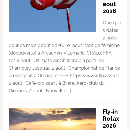
août
2026
Quelque
s dates
à noter
pour ce mois d’août 2026. 1er août : Voltige féminine
(découverte) à Arcachon-Villemarie. CRA10. FFA.
1er-8 août : Ultimate Air Challenge à partir de
Chambley. Jusqu’au 2 août : Championnat de France
en wingsuit à Grenoble. FFP. https://www.ffp.asso.fr
2 août : Café-croissant à Briare. Aéro-club du
Giennois. 2 août : Nouvelle […]
Fly-in
Rotax
2026