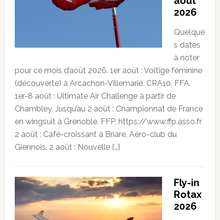
août
2026
Quelque
s dates
à noter
pour ce mois d’août 2026. 1er août : Voltige féminine
(découverte) à Arcachon-Villemarie. CRA10. FFA.
1er-8 août : Ultimate Air Challenge à partir de
Chambley. Jusqu’au 2 août : Championnat de France
en wingsuit à Grenoble. FFP. https://www.ffp.asso.fr
2 août : Café-croissant à Briare. Aéro-club du
Giennois. 2 août : Nouvelle […]
Fly-in
Rotax
2026