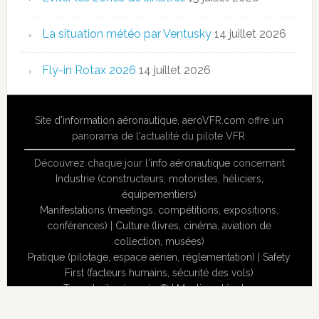
La situation météo par Ventusky
14 juillet 2026
Fly-in Rotax 2026
14 juillet 2026
Site
d'information aéronautique
,
aeroVFR.com
offre un
panorama de l'actualité du pilote VFR.
Découvrez chaque jour l'
info aéronautique
concernant
Industrie (constructeurs, motoristes, héliciers,
équipementiers)
Manifestations (meetings, compétitions, expositions,
conférences)
|
Culture (livres, cinéma, aviation de
collection, musées)
Pratique (pilotage, espace aérien, réglementation)
|
Safety
First (facteurs humains, sécurité des vols)
Tous droits réservés ® |
Mentions légales