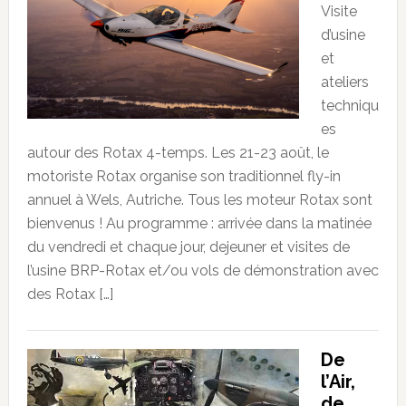
Visite
d’usine
et
ateliers
techniqu
es
autour des Rotax 4-temps. Les 21-23 août, le
motoriste Rotax organise son traditionnel fly-in
annuel à Wels, Autriche. Tous les moteur Rotax sont
bienvenus ! Au programme : arrivée dans la matinée
du vendredi et chaque jour, dejeuner et visites de
l’usine BRP-Rotax et/ou vols de démonstration avec
des Rotax […]
De
l’Air,
de