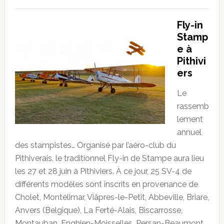
Fly-in
Stamp
e à
Pithivi
ers
Le
rassemb
lement
annuel
des stampistes… Organisé par l’aéro-club du
Pithiverais, le traditionnel Fly-in de Stampe aura lieu
les 27 et 28 juin à Pithiviers. À ce jour, 25 SV-4 de
différents modèles sont inscrits en provenance de
Cholet, Montélimar, Viâpres-le-Petit, Abbeville, Briare,
Anvers (Belgique), La Ferté-Alais, Biscarrosse,
Montauban, Enghien-Moisselles, Persan-Beaumont,