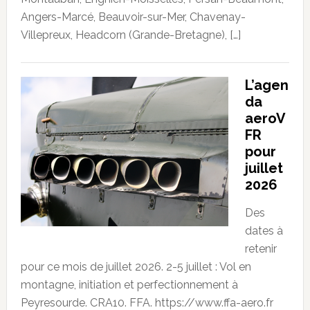
Angers-Marcé, Beauvoir-sur-Mer, Chavenay-
Villepreux, Headcorn (Grande-Bretagne), […]
L’agen
da
aeroV
FR
pour
juillet
2026
Des
dates à
retenir
pour ce mois de juillet 2026. 2-5 juillet : Vol en
montagne, initiation et perfectionnement à
Peyresourde. CRA10. FFA. https://www.ffa-aero.fr