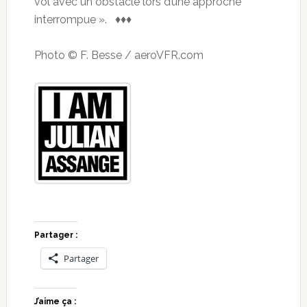
vol avec un obstacle lors d’une approche
interrompue ». ♦♦♦
Photo © F. Besse / aeroVFR.com
Partager :
Partager
J’aime ça :