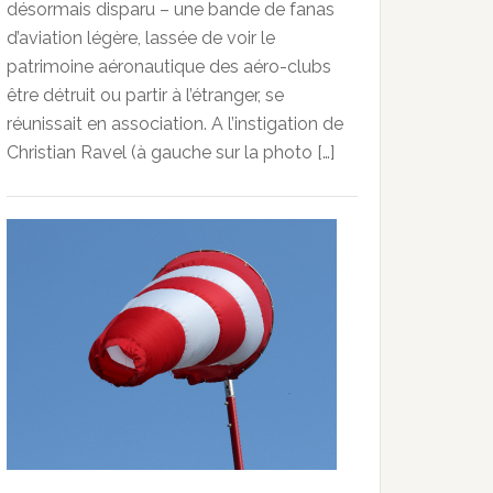
désormais disparu – une bande de fanas
d’aviation légère, lassée de voir le
patrimoine aéronautique des aéro-clubs
être détruit ou partir à l’étranger, se
réunissait en association. A l’instigation de
Christian Ravel (à gauche sur la photo […]