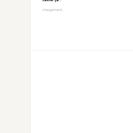
J’aime ça :
chargement…