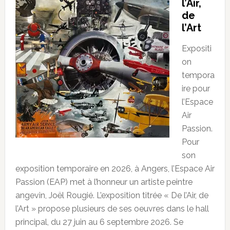
l’Air,
de
l’Art
Expositi
on
tempora
ire pour
l’Espace
Air
Passion.
Pour
son
exposition temporaire en 2026, à Angers, l’Espace Air
Passion (EAP) met à l’honneur un artiste peintre
angevin, Joël Rougié. L’exposition titrée « De l’Air, de
l’Art » propose plusieurs de ses oeuvres dans le hall
principal, du 27 juin au 6 septembre 2026. Se