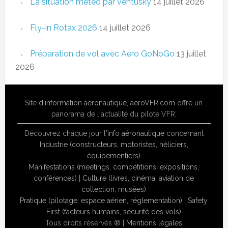
La situation météo par Ventusky
14 juillet 2026
Fly-in Rotax 2026
14 juillet 2026
Préparation de vol avec Aero GoNoGo
13 juillet
2026
Site
d'information aéronautique
,
aeroVFR.com
offre un
panorama de l'actualité du pilote VFR.
Découvrez chaque jour l'
info aéronautique
concernant
Industrie (constructeurs, motoristes, héliciers,
équipementiers)
Manifestations (meetings, compétitions, expositions,
conférences)
|
Culture (livres, cinéma, aviation de
collection, musées)
Pratique (pilotage, espace aérien, réglementation)
|
Safety
First (facteurs humains, sécurité des vols)
Tous droits réservés ® |
Mentions légales