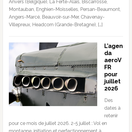
Anvers (Belgique), La Ferté-Alais, Biscarrosse,
Montauban, Enghien-Moisselles, Persan-Beaumont,
Angers-Marcé, Beauvoir-sur-Mer, Chavenay-
Villepreux, Headcorn (Grande-Bretagne), […]
L’agen
da
aeroV
FR
pour
juillet
2026
Des
dates à
retenir
pour ce mois de juillet 2026. 2-5 juillet : Vol en
montagne, initiation et perfectionnement à