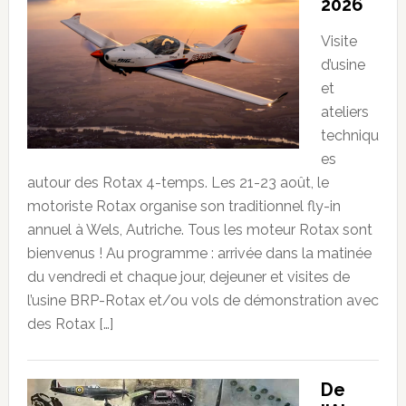
2026
Visite
d’usine
et
ateliers
techniqu
es
autour des Rotax 4-temps. Les 21-23 août, le
motoriste Rotax organise son traditionnel fly-in
annuel à Wels, Autriche. Tous les moteur Rotax sont
bienvenus ! Au programme : arrivée dans la matinée
du vendredi et chaque jour, dejeuner et visites de
l’usine BRP-Rotax et/ou vols de démonstration avec
des Rotax […]
De