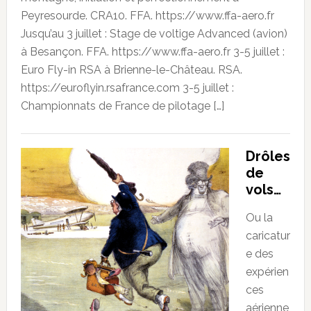
Peyresourde. CRA10. FFA. https://www.ffa-aero.fr
Jusqu’au 3 juillet : Stage de voltige Advanced (avion)
à Besançon. FFA. https://www.ffa-aero.fr 3-5 juillet :
Euro Fly-in RSA à Brienne-le-Château. RSA.
https://euroflyin.rsafrance.com 3-5 juillet :
Championnats de France de pilotage […]
Drôles
de
vols…
Ou la
caricatur
e des
expérien
ces
aérienne