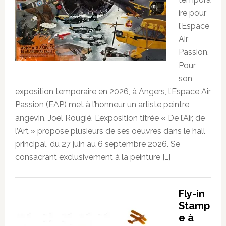
ire pour
l’Espace
Air
Passion.
Pour
son
exposition temporaire en 2026, à Angers, l’Espace Air
Passion (EAP) met à l’honneur un artiste peintre
angevin, Joël Rougié. L’exposition titrée « De l’Air, de
l’Art » propose plusieurs de ses oeuvres dans le hall
principal, du 27 juin au 6 septembre 2026. Se
consacrant exclusivement à la peinture […]
Fly-in
Stamp
e à