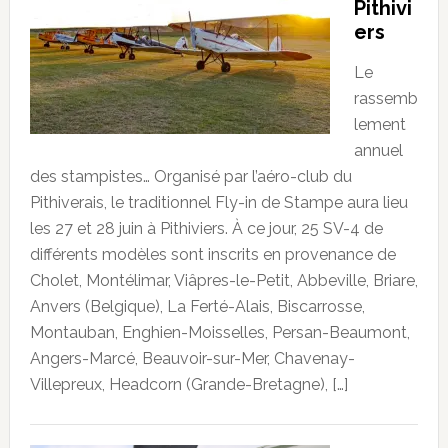
Pithivi
ers
Le
rassemb
lement
annuel
des stampistes… Organisé par l’aéro-club du
Pithiverais, le traditionnel Fly-in de Stampe aura lieu
les 27 et 28 juin à Pithiviers. À ce jour, 25 SV-4 de
différents modèles sont inscrits en provenance de
Cholet, Montélimar, Viâpres-le-Petit, Abbeville, Briare,
Anvers (Belgique), La Ferté-Alais, Biscarrosse,
Montauban, Enghien-Moisselles, Persan-Beaumont,
Angers-Marcé, Beauvoir-sur-Mer, Chavenay-
Villepreux, Headcorn (Grande-Bretagne), […]