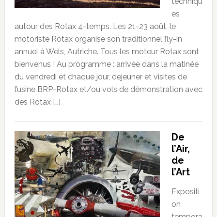
techniqu
es
autour des Rotax 4-temps. Les 21-23 août, le
motoriste Rotax organise son traditionnel fly-in
annuel à Wels, Autriche. Tous les moteur Rotax sont
bienvenus ! Au programme : arrivée dans la matinée
du vendredi et chaque jour, dejeuner et visites de
l’usine BRP-Rotax et/ou vols de démonstration avec
des Rotax […]
De
l’Air,
de
l’Art
Expositi
on
tempora