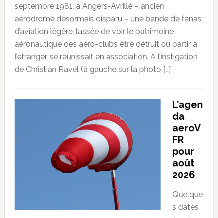
septembre 1981, à Angers-Avrillé – ancien
aérodrome désormais disparu – une bande de fanas
d’aviation légère, lassée de voir le patrimoine
aéronautique des aéro-clubs être détruit ou partir à
l’étranger, se réunissait en association. A l’instigation
de Christian Ravel (à gauche sur la photo […]
L’agen
da
aeroV
FR
pour
août
2026
Quelque
s dates