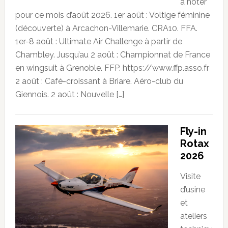
à noter
pour ce mois d’août 2026. 1er août : Voltige féminine
(découverte) à Arcachon-Villemarie. CRA10. FFA.
1er-8 août : Ultimate Air Challenge à partir de
Chambley. Jusqu’au 2 août : Championnat de France
en wingsuit à Grenoble. FFP. https://www.ffp.asso.fr
2 août : Café-croissant à Briare. Aéro-club du
Giennois. 2 août : Nouvelle […]
Fly-in
Rotax
2026
Visite
d’usine
et
ateliers