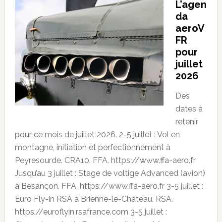
L’agen
da
aeroV
FR
pour
juillet
2026
Des
dates à
retenir
pour ce mois de juillet 2026. 2-5 juillet : Vol en
montagne, initiation et perfectionnement à
Peyresourde. CRA10. FFA. https://www.ffa-aero.fr
Jusqu’au 3 juillet : Stage de voltige Advanced (avion)
à Besançon. FFA. https://www.ffa-aero.fr 3-5 juillet :
Euro Fly-in RSA à Brienne-le-Château. RSA.
https://euroflyin.rsafrance.com 3-5 juillet :