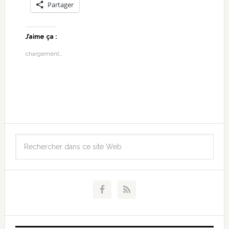
Partager
J’aime ça :
chargement…