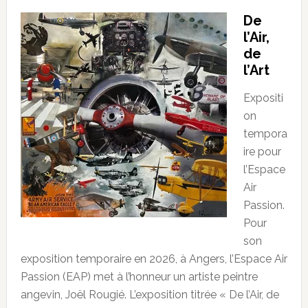
De
l’Air,
de
l’Art
Expositi
on
tempora
ire pour
l’Espace
Air
Passion.
Pour
son
exposition temporaire en 2026, à Angers, l’Espace Air
Passion (EAP) met à l’honneur un artiste peintre
angevin, Joël Rougié. L’exposition titrée « De l’Air, de