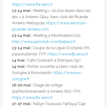
https://www.ffa-aero.fr
13-14 mai :
Meeting « 20.000 lieues dans les
airs » à Amiens-Glisy. Aero-club de Picardie
Amiens Métropole.
https://www.aeroclub-
picardie-amiens.com
13-14 mai :
Meeting à Montbéliard (25).
http://www.aeroclub-montbeliard.fr
13-14 mai :
Coupe de la Ligue Occitanie (PA,
parachutisme). FFP.
https://www.ffp.asso.fr
14 mai :
Café Croissant à Etampes (91).
14 mai :
Portes ouvertes à l’aéro-club de
Sologne à Romorantin.
https://www.ac-
sologne.fr
16-20 mai :
Stage de voltige
(perfectionnement) à Amiens (80). FFA.
https://www.ffa-aero.fr
17-27 mai :
Rallye Toulouse-Tarfaya/Cap