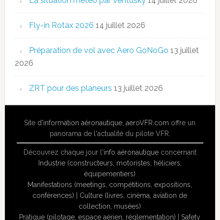
La situation météo par Ventusky
14 juillet 2026
Fly-in Rotax 2026
14 juillet 2026
Préparation de vol avec Aero GoNoGo
13 juillet
2026
ZRT pour des planeurs
13 juillet 2026
Site
d'information aéronautique
,
aeroVFR.com
offre un
panorama de l'actualité du pilote VFR.
Découvrez chaque jour l'
info aéronautique
concernant
Industrie (constructeurs, motoristes, héliciers,
équipementiers)
Manifestations (meetings, compétitions, expositions,
conférences)
|
Culture (livres, cinéma, aviation de
collection, musées)
Pratique (pilotage, espace aérien, réglementation)
|
Safety