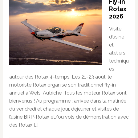
Fly-in
Rotax
2026
Visite
d’usine
et
ateliers
techniqu
es
autour des Rotax 4-temps. Les 21-23 août, le
motoriste Rotax organise son traditionnel fly-in
annuel à Wels, Autriche. Tous les moteur Rotax sont
bienvenus ! Au programme : arrivée dans la matinée
du vendredi et chaque jour, dejeuner et visites de
l’usine BRP-Rotax et/ou vols de démonstration avec
des Rotax […]