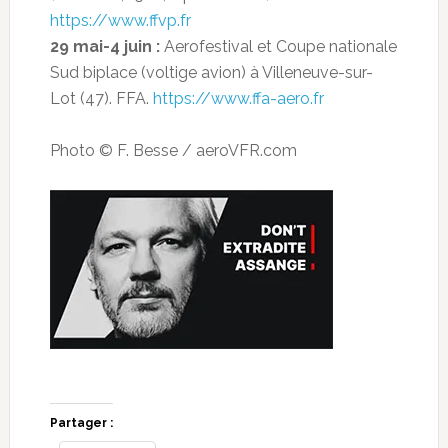
https://www.ffvp.fr
29 mai-4 juin :
Aerofestival et Coupe nationale
Sud biplace (voltige avion) à Villeneuve-sur-
Lot (47). FFA.
https://www.ffa-aero.fr
Photo © F. Besse / aeroVFR.com
Partager :