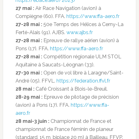
https://ebace.aero/2023/
27 mai :
Air Race Navigation (avion) à
Compiègne (60). FFA.
https://www.ffa-aero.fr
27-28 mai :
50e Temps des Hélices à Cerny-La
Ferté-Alais (91). AJBS.
www.ajbs.fr
27-28 mai :
Epreuve de rallye aérien (avion) à
Pons (17). FFA.
https://www.ffa-aero.fr
27-28 mai :
Compétition régionale ULM STOL
Aquitaine à Saucats-Léognan (33).
27-30 mai :
Open de vol libre à Laragne/Saint-
André (05). FFVL.
https://federation.ffvl.fr
28 mai :
Café Croissant à Blois-le-Breuil.
28-29 mai :
Epreuve de pilotage de précision
(avion) à Pons (17). FFA.
https://www.ffa-
aero.fr
28 mai-3 juin :
Championnat de France et
championnat de France féminin de planeur
(standard, 15 m, biplace 20 m) à Bailleau. FFVP.