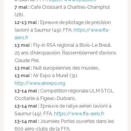
7 mai :
Café Croissant à Chartres-Champhol
(28).
12-13 mai :
Epreuve de pilotage de précision
(avion) à Saumur (49). FFA.
https://www.ffa-
aero.fr
13 mai :
Fly-in RSA régional à Blois-Le Breuil.
25 ans d’Aéropassion. Rassemblement d’avions
Claude Piel.
13 mai :
Nuit européennes des musées.
13 mai :
Air Expo à Muret (31).
http://www.airexpo.org
13-14 mai :
Compétition régionale ULM STOL
Occitanie à Figeac-Durbans.
13-14 mai :
Epreuve de rallye aérien (avion) à
Saumur (49). FFA.
https://www.ffa-aero.fr
13-14 mai :
Journées Portes ouvertes dans les
600 aéro-clubs de la FFA.