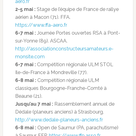
aero.fr
2-5 mai :
Stage de l’équipe de France de rallye
aérien à Macon (71). FFA.
https://www.ffa-aero.fr
6-7 mai :
Journée Portes ouvertes RSA à Pont-
sur-Yonne (89). ASCAA.
http://associationconstructeursamateurs.e-
monsite.com
6-7 mai :
Compétition régionale ULM STOL
Ile-de-France à Mondreville (77).
6-8 mai :
Compétition régionale ULM
classiques Bourgogne-Franche-Comté à
Beaune (21).
Jusqu’au 7 mai :
Rassemblement annuel de
Dédale (planeurs anciens) à Strasbourg.
http://www.dedale-planeurs-anciens.fr
6-8 mai :
Open de Saumur (PA, parachutisme)
à Saumur. FFP.
https://www.ffp.asso.fr