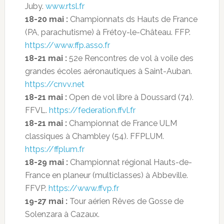
Juby.
www.rtsl.fr
18-20 mai :
Championnats ds Hauts de France
(PA, parachutisme) à Frétoy-le-Château. FFP.
https://www.ffp.asso.fr
18-21 mai :
52e Rencontres de vol à voile des
grandes écoles aéronautiques à Saint-Auban.
https://cnvv.net
18-21 mai :
Open de vol libre à Doussard (74).
FFVL.
https://federation.ffvl.fr
18-21 mai :
Championnat de France ULM
classiques à Chambley (54). FFPLUM.
https://ffplum.fr
18-29 mai :
Championnat régional Hauts-de-
France en planeur (multiclasses) à Abbeville.
FFVP.
https://www.ffvp.fr
19-27 mai :
Tour aérien Rêves de Gosse de
Solenzara à Cazaux.