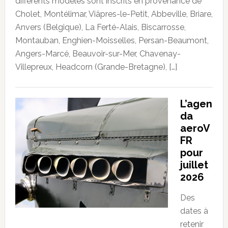
différents modèles sont inscrits en provenance de
Cholet, Montélimar, Viâpres-le-Petit, Abbeville, Briare,
Anvers (Belgique), La Ferté-Alais, Biscarrosse,
Montauban, Enghien-Moisselles, Persan-Beaumont,
Angers-Marcé, Beauvoir-sur-Mer, Chavenay-
Villepreux, Headcorn (Grande-Bretagne), […]
L’agen
da
aeroV
FR
pour
juillet
2026
Des
dates à
retenir