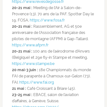
https://www.revesdegosse.fr
20-21 mai :
Meeting de l’Air à Salon-de-
Provence (13). 70 ans de la PAF. Spotter Day le
19. FOSA.
https://www.fosa.fr
20-21 mai :
Rassemblement, AG et 50e
anniversaire de l’Association française des
pilotes de montagne (AFPM) à Gap-Tallard.
https://www.afpm.fr
20-21 mai :
100 ans de l’aérodrome d’Anvers
(Belgique) et 29e fly-in Stampe et meeting.
https://www.stampe.be
20 mai-3 juin :
18e Championnats du monde
FAI de parapente à Chamoux-sur-Gelon (73).
FAI.
https://www.fai.org
21 mai :
Café Croissant à Briare (45).
23-25 mai :
EBACE, salon de l’aviation
d’affaires, à Genève, Suisse.