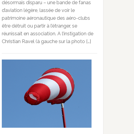
désormais disparu – une bande de fanas
d’aviation légère, lassée de voir le
patrimoine aéronautique des aéro-clubs
être détruit ou partir à l’étranger, se
réunissait en association. A l’instigation de
Christian Ravel (à gauche sur la photo […]