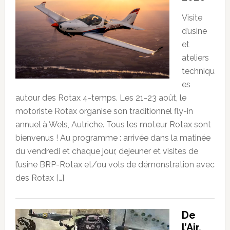
Visite
d’usine
et
ateliers
techniqu
es
autour des Rotax 4-temps. Les 21-23 août, le
motoriste Rotax organise son traditionnel fly-in
annuel à Wels, Autriche. Tous les moteur Rotax sont
bienvenus ! Au programme : arrivée dans la matinée
du vendredi et chaque jour, dejeuner et visites de
l’usine BRP-Rotax et/ou vols de démonstration avec
des Rotax […]
De
l’Air,