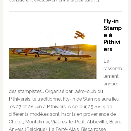
Fly-in
Stamp
e à
Pithivi
ers
Le
rassemb
lement
annuel
des stampistes… Organisé par l’aéro-club du
Pithiverais, le traditionnel Fly-in de Stampe aura lieu
les 27 et 28 juin à Pithiviers. À ce jour, 25 SV-4 de
différents modèles sont inscrits en provenance de
Cholet, Montélimar, Viâpres-le-Petit, Abbeville, Briare,
Anvers (Belgique), La Ferté-Alais, Biscarrosse,