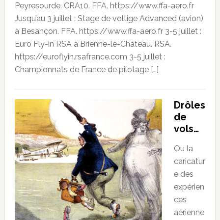
Peyresourde. CRA10. FFA. https://www.ffa-aero.fr
Jusqu’au 3 juillet : Stage de voltige Advanced (avion)
à Besançon. FFA. https://www.ffa-aero.fr 3-5 juillet :
Euro Fly-in RSA à Brienne-le-Château. RSA.
https://euroflyin.rsafrance.com 3-5 juillet :
Championnats de France de pilotage […]
Drôles
de
vols…
Ou la
caricatur
e des
expérien
ces
aérienne