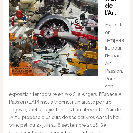
de
l’Art
Expositi
on
tempora
ire pour
l’Espace
Air
Passion.
Pour
son
exposition temporaire en 2026, à Angers, l’Espace Air
Passion (EAP) met à l’honneur un artiste peintre
angevin, Joël Rougié. L’exposition titrée « De l’Air, de
l’Art » propose plusieurs de ses oeuvres dans le hall
principal, du 27 juin au 6 septembre 2026. Se
consacrant exclusivement à la peinture […]