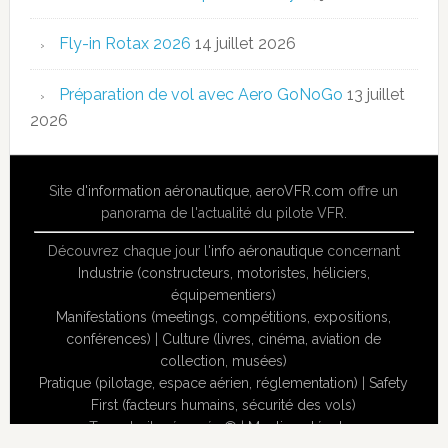
Fly-in Rotax 2026
14 juillet 2026
Préparation de vol avec Aero GoNoGo
13 juillet
2026
Site
d'information aéronautique
,
aeroVFR.com
offre un
panorama de l'actualité du pilote VFR.
Découvrez chaque jour l'
info aéronautique
concernant
Industrie (constructeurs, motoristes, héliciers,
équipementiers)
Manifestations (meetings, compétitions, expositions,
conférences)
|
Culture (livres, cinéma, aviation de
collection, musées)
Pratique (pilotage, espace aérien, réglementation)
|
Safety
First (facteurs humains, sécurité des vols)
Tous droits réservés ® |
Mentions légales