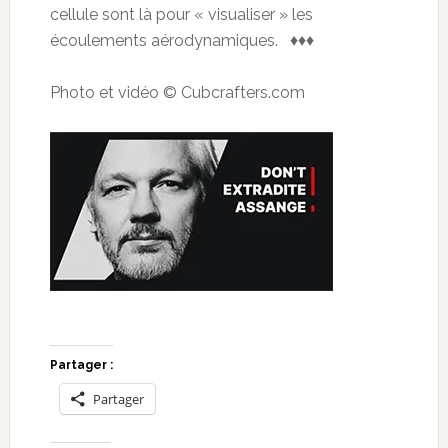
cellule sont là pour « visualiser » les
écoulements aérodynamiques. ♦♦♦
Photo et vidéo © Cubcrafters.com
Partager :
Partager