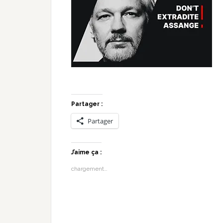
Partager :
Partager
J’aime ça :
chargement…