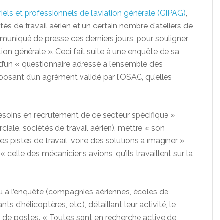
els et professionnels de l’aviation générale (GIPAG)
,
és de travail aérien et un certain nombre d’ateliers de
uniqué de presse ces derniers jours, pour souligner
tion générale ». Ceci fait suite à une enquête de sa
 d’un « questionnaire adressé à l’ensemble des
posant d’un agrément validé par l’OSAC, qu’elles
esoins en recrutement de ce secteur spécifique »
ciale, sociétés de travail aérien), mettre « son
es pistes de travail, voire des solutions à imaginer »,
 celle des mécaniciens avions, qu’ils travaillent sur la
u à l’enquête (compagnies aériennes, écoles de
s d’hélicoptères, etc.), détaillant leur activité, le
e de postes. « Toutes sont en recherche active de