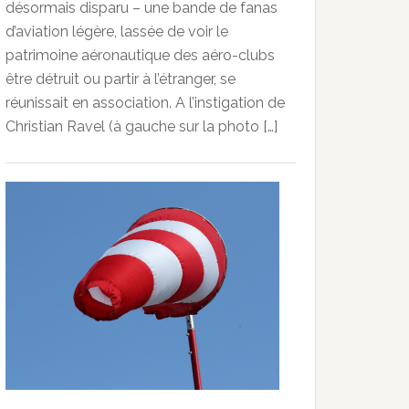
désormais disparu – une bande de fanas
d’aviation légère, lassée de voir le
patrimoine aéronautique des aéro-clubs
être détruit ou partir à l’étranger, se
réunissait en association. A l’instigation de
Christian Ravel (à gauche sur la photo […]