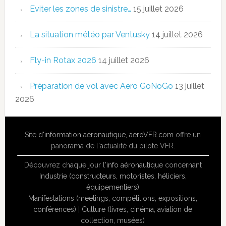
Eviter les zones de sinistre…
15 juillet 2026
La situation météo par Ventusky
14 juillet 2026
Fly-in Rotax 2026
14 juillet 2026
Préparation de vol avec Aero GoNoGo
13 juillet
2026
Site
d'information aéronautique
,
aeroVFR.com
offre un
panorama de l'actualité du pilote VFR.
Découvrez chaque jour l'
info aéronautique
concernant
Industrie (constructeurs, motoristes, héliciers,
équipementiers)
Manifestations (meetings, compétitions, expositions,
conférences)
|
Culture (livres, cinéma, aviation de
collection, musées)