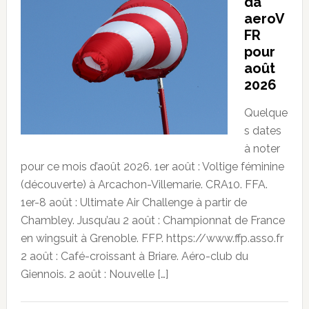
da
aeroV
FR
pour
août
2026
Quelque
s dates
à noter
pour ce mois d’août 2026. 1er août : Voltige féminine
(découverte) à Arcachon-Villemarie. CRA10. FFA.
1er-8 août : Ultimate Air Challenge à partir de
Chambley. Jusqu’au 2 août : Championnat de France
en wingsuit à Grenoble. FFP. https://www.ffp.asso.fr
2 août : Café-croissant à Briare. Aéro-club du
Giennois. 2 août : Nouvelle […]