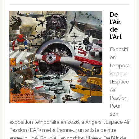
De
l’Air,
de
l’Art
Expositi
on
tempora
ire pour
l’Espace
Air
Passion.
Pour
son
exposition temporaire en 2026, à Angers, l’Espace Air
Passion (EAP) met à l’honneur un artiste peintre
angevin, Joël Rougié. L’exposition titrée « De l’Air, de