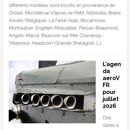
différents modèles sont inscrits en provenance de
Cholet, Montélimar, Viâpres-le-Petit, Abbeville, Briare,
Anvers (Belgique), La Ferté-Alais, Biscarrosse,
Montauban, Enghien-Moisselles, Persan-Beaumont,
Angers-Marcé, Beauvoir-sur-Mer, Chavenay-
Villepreux, Headcorn (Grande-Bretagne), […]
L’agen
da
aeroV
FR
pour
juillet
2026
Des
dates à