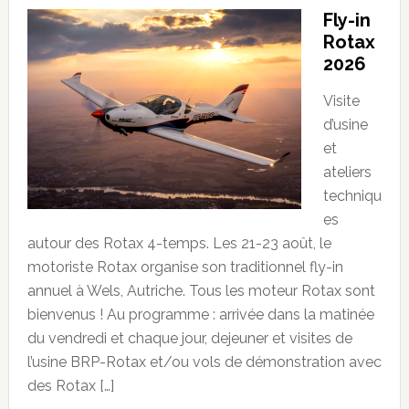
Fly-in
Rotax
2026
Visite
d’usine
et
ateliers
techniqu
es
autour des Rotax 4-temps. Les 21-23 août, le
motoriste Rotax organise son traditionnel fly-in
annuel à Wels, Autriche. Tous les moteur Rotax sont
bienvenus ! Au programme : arrivée dans la matinée
du vendredi et chaque jour, dejeuner et visites de
l’usine BRP-Rotax et/ou vols de démonstration avec
des Rotax […]