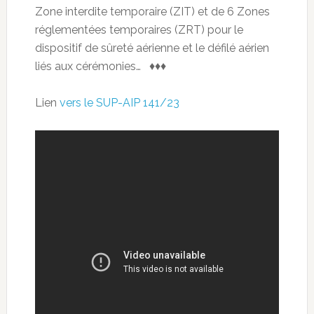
Zone interdite temporaire (ZIT) et de 6 Zones
réglementées temporaires (ZRT) pour le
dispositif de sûreté aérienne et le défilé aérien
liés aux cérémonies… ♦♦♦
Lien
vers le SUP-AIP 141/23