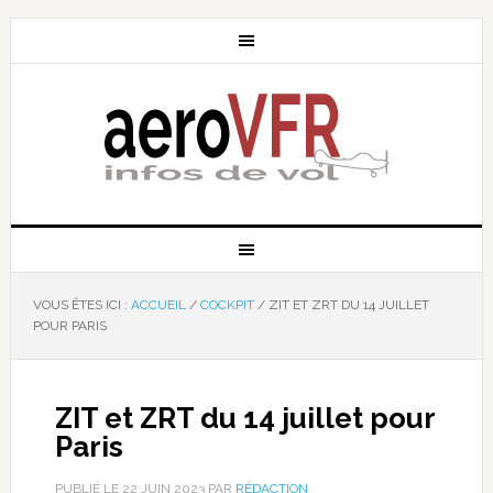
VOUS ÊTES ICI :
ACCUEIL
/
COCKPIT
/
ZIT ET ZRT DU 14 JUILLET
POUR PARIS
ZIT et ZRT du 14 juillet pour
Paris
PUBLIÉ LE
22 JUIN 2023
PAR
RÉDACTION