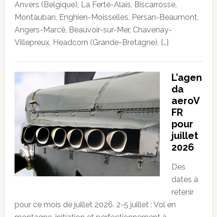
Anvers (Belgique), La Ferté-Alais, Biscarrosse,
Montauban, Enghien-Moisselles, Persan-Beaumont,
Angers-Marcé, Beauvoir-sur-Mer, Chavenay-
Villepreux, Headcorn (Grande-Bretagne), […]
L’agen
da
aeroV
FR
pour
juillet
2026
Des
dates à
retenir
pour ce mois de juillet 2026. 2-5 juillet : Vol en