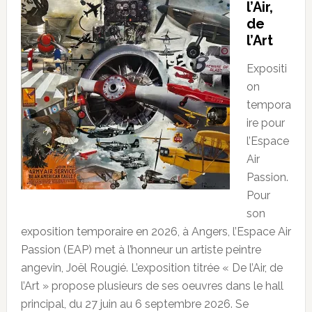
l’Air,
de
l’Art
Expositi
on
tempora
ire pour
l’Espace
Air
Passion.
Pour
son
exposition temporaire en 2026, à Angers, l’Espace Air
Passion (EAP) met à l’honneur un artiste peintre
angevin, Joël Rougié. L’exposition titrée « De l’Air, de
l’Art » propose plusieurs de ses oeuvres dans le hall
principal, du 27 juin au 6 septembre 2026. Se