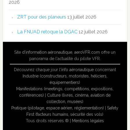
2026
ZRT pour des planeurs
13 juillet 2026
La FNUAD retoque la DGAC
12 juillet 2026
Site
d'information aéronautique
,
aeroVFR.com
offre un
panorama de l'actualité du pilote VFR.
Découvrez chaque jour l'
info aéronautique
concernant
Industrie (constructeurs, motoristes, héliciers,
équipementiers)
Manifestations (meetings, compétitions, expositions,
conférences)
|
Culture (livres, cinéma, aviation de
collection, musées)
Pratique (pilotage, espace aérien, réglementation)
|
Safety
First (facteurs humains, sécurité des vols)
Tous droits réservés ® |
Mentions légales