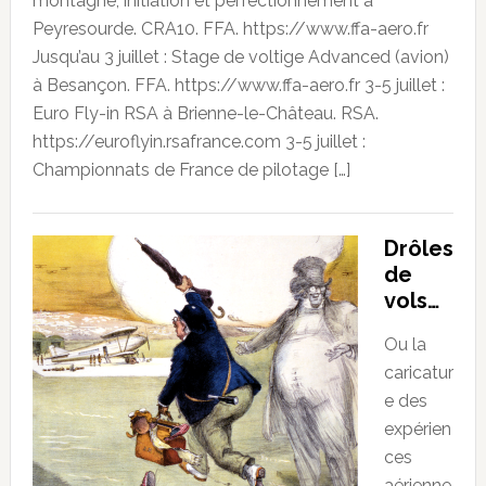
montagne, initiation et perfectionnement à
Peyresourde. CRA10. FFA. https://www.ffa-aero.fr
Jusqu’au 3 juillet : Stage de voltige Advanced (avion)
à Besançon. FFA. https://www.ffa-aero.fr 3-5 juillet :
Euro Fly-in RSA à Brienne-le-Château. RSA.
https://euroflyin.rsafrance.com 3-5 juillet :
Championnats de France de pilotage […]
Drôles
de
vols…
Ou la
caricatur
e des
expérien
ces
aérienne