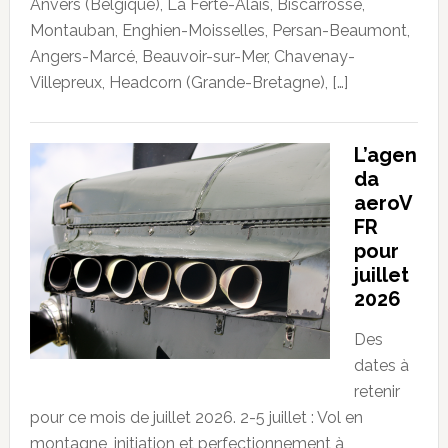
Anvers (Belgique), La Ferté-Alais, Biscarrosse,
Montauban, Enghien-Moisselles, Persan-Beaumont,
Angers-Marcé, Beauvoir-sur-Mer, Chavenay-
Villepreux, Headcorn (Grande-Bretagne), […]
L’agen
da
aeroV
FR
pour
juillet
2026
Des
dates à
retenir
pour ce mois de juillet 2026. 2-5 juillet : Vol en
montagne, initiation et perfectionnement à