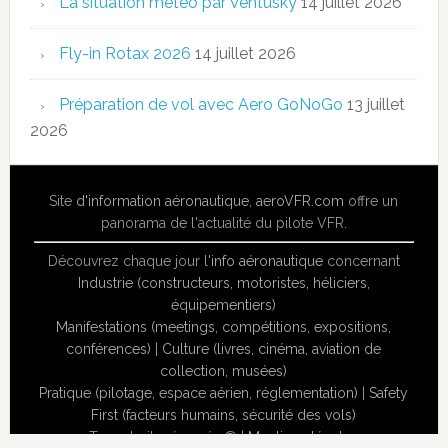
La situation météo par Ventusky
14 juillet 2026
Fly-in Rotax 2026
14 juillet 2026
Préparation de vol avec Aero GoNoGo
13 juillet
2026
Site
d'information aéronautique
,
aeroVFR.com
offre un
panorama de l'actualité du pilote VFR.
Découvrez chaque jour l'
info aéronautique
concernant
Industrie (constructeurs, motoristes, héliciers,
équipementiers)
Manifestations (meetings, compétitions, expositions,
conférences)
|
Culture (livres, cinéma, aviation de
collection, musées)
Pratique (pilotage, espace aérien, réglementation)
|
Safety
First (facteurs humains, sécurité des vols)
Tous droits réservés ® |
Mentions légales