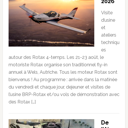
2026
Visite
d’usine
et
ateliers
techniqu
es
autour des Rotax 4-temps. Les 21-23 août, le
motoriste Rotax organise son traditionnel fly-in
annuel à Wels, Autriche. Tous les moteur Rotax sont
bienvenus ! Au programme : arrivée dans la matinée
du vendredi et chaque jour, dejeuner et visites de
l’usine BRP-Rotax et/ou vols de démonstration avec
des Rotax […]
De