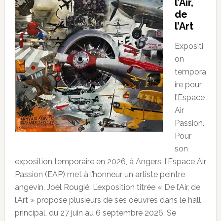
l’Air,
de
l’Art
Expositi
on
tempora
ire pour
l’Espace
Air
Passion.
Pour
son
exposition temporaire en 2026, à Angers, l’Espace Air
Passion (EAP) met à l’honneur un artiste peintre
angevin, Joël Rougié. L’exposition titrée « De l’Air, de
l’Art » propose plusieurs de ses oeuvres dans le hall
principal, du 27 juin au 6 septembre 2026. Se