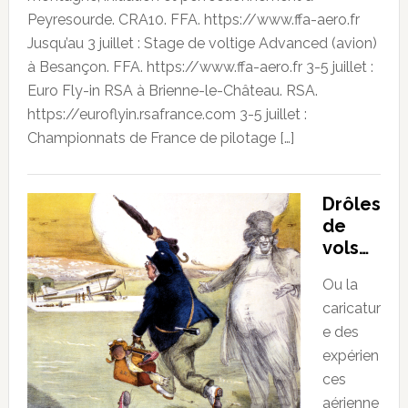
Peyresourde. CRA10. FFA. https://www.ffa-aero.fr
Jusqu’au 3 juillet : Stage de voltige Advanced (avion)
à Besançon. FFA. https://www.ffa-aero.fr 3-5 juillet :
Euro Fly-in RSA à Brienne-le-Château. RSA.
https://euroflyin.rsafrance.com 3-5 juillet :
Championnats de France de pilotage […]
Drôles
de
vols…
Ou la
caricatur
e des
expérien
ces
aérienne